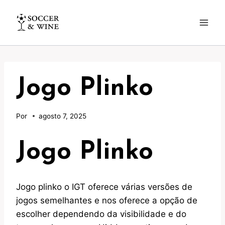
Pular
para
o
Conteúdo
Jogo Plinko
Por
agosto 7, 2025
Jogo Plinko
Jogo plinko o IGT oferece várias versões de
jogos semelhantes e nos oferece a opção de
escolher dependendo da visibilidade e do