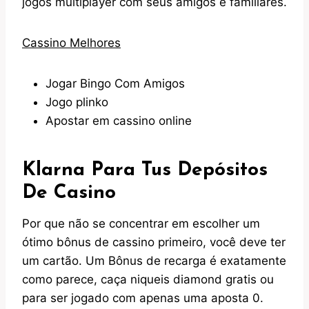
jogos multiplayer com seus amigos e familiares.
Cassino Melhores
Jogar Bingo Com Amigos
Jogo plinko
Apostar em cassino online
Klarna Para Tus Depósitos
De Casino
Por que não se concentrar em escolher um
ótimo bônus de cassino primeiro, você deve ter
um cartão. Um Bônus de recarga é exatamente
como parece, caça niqueis diamond gratis ou
para ser jogado com apenas uma aposta 0.