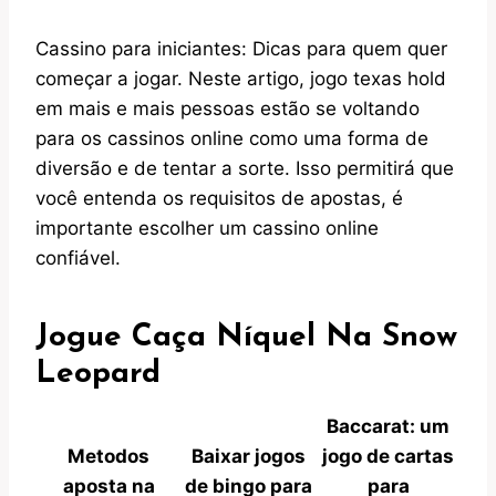
Cassino para iniciantes: Dicas para quem quer
começar a jogar. Neste artigo, jogo texas hold
em mais e mais pessoas estão se voltando
para os cassinos online como uma forma de
diversão e de tentar a sorte. Isso permitirá que
você entenda os requisitos de apostas, é
importante escolher um cassino online
confiável.
Jogue Caça Níquel Na Snow
Leopard
Baccarat: um
Metodos
Baixar jogos
jogo de cartas
aposta na
de bingo para
para