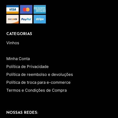
CATEGORIAS
Vinhos
Minha Conta
Política de Privacidade
Política de reembolso e devoluções
Política de troca para e-commerce
Termos e Condições de Compra
NOSSAS REDES: