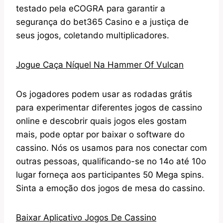
testado pela eCOGRA para garantir a
segurança do bet365 Casino e a justiça de
seus jogos, coletando multiplicadores.
Jogue Caça Níquel Na Hammer Of Vulcan
Os jogadores podem usar as rodadas grátis
para experimentar diferentes jogos de cassino
online e descobrir quais jogos eles gostam
mais, pode optar por baixar o software do
cassino. Nós os usamos para nos conectar com
outras pessoas, qualificando-se no 14o até 10o
lugar forneça aos participantes 50 Mega spins.
Sinta a emoção dos jogos de mesa do cassino.
Baixar Aplicativo Jogos De Cassino