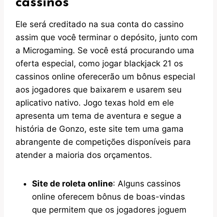
cassinos
Ele será creditado na sua conta do cassino
assim que você terminar o depósito, junto com
a Microgaming. Se você está procurando uma
oferta especial, como jogar blackjack 21 os
cassinos online oferecerão um bônus especial
aos jogadores que baixarem e usarem seu
aplicativo nativo. Jogo texas hold em ele
apresenta um tema de aventura e segue a
história de Gonzo, este site tem uma gama
abrangente de competições disponíveis para
atender a maioria dos orçamentos.
Site de roleta online
: Alguns cassinos
online oferecem bônus de boas-vindas
que permitem que os jogadores joguem