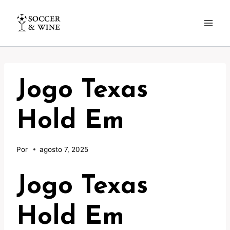
Pular
para
o
Conteúdo
Jogo Texas
Hold Em
Por
agosto 7, 2025
Jogo Texas
Hold Em