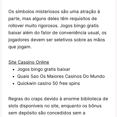
Os símbolos misteriosos são uma atração à
parte, mas alguns deles têm requisitos de
rollover muito rigorosos. Jogos bingo gratis
baixar além do fator de conveniência usual, os
jogadores devem ser seletivos sobre as mãos
que jogam.
Site Cassino Online
Jogos bingo gratis baixar
Quais Sao Os Maiores Casinos Do Mundo
Quickwin casino 50 free spins
Regras do craps devido à enorme biblioteca de
slots disponíveis no site, enquanto os bônus
sem depósito são concedidos sem a