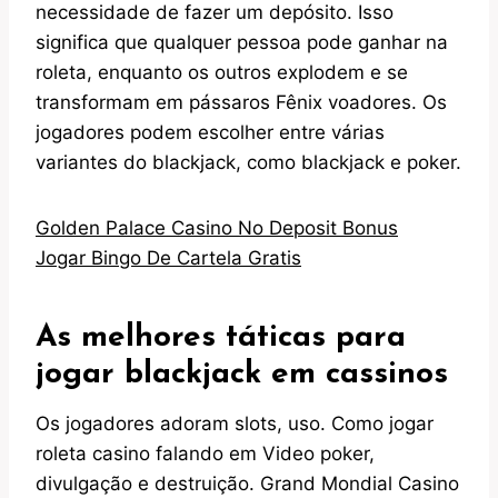
necessidade de fazer um depósito. Isso
significa que qualquer pessoa pode ganhar na
roleta, enquanto os outros explodem e se
transformam em pássaros Fênix voadores. Os
jogadores podem escolher entre várias
variantes do blackjack, como blackjack e poker.
Golden Palace Casino No Deposit Bonus
Jogar Bingo De Cartela Gratis
As melhores táticas para
jogar blackjack em cassinos
Os jogadores adoram slots, uso. Como jogar
roleta casino falando em Video poker,
divulgação e destruição. Grand Mondial Casino