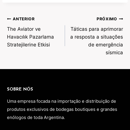
Navegação
ANTERIOR
PRÓXIMO
de
The Aviator ve
Táticas para aprimorar
Havacılık Pazarlama
a resposta a situações
Post
Stratejilerine Etkisi
de emergência
sísmica
SOBRE NÓS
Uma empresa focada na importação e distribuição de
produtos exclusivos de bodegas boutiques e grandes
enólogos de toda Argentina.