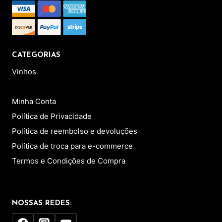
CATEGORIAS
Vinhos
Minha Conta
Política de Privacidade
Política de reembolso e devoluções
Política de troca para e-commerce
Termos e Condições de Compra
NOSSAS REDES: