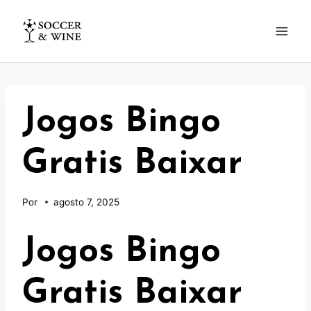
Pular
para
o
Conteúdo
Jogos Bingo
Gratis Baixar
Por
agosto 7, 2025
Jogos Bingo
Gratis Baixar