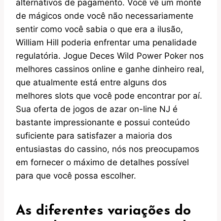
alternativos de pagamento. Você vê um monte
de mágicos onde você não necessariamente
sentir como você sabia o que era a ilusão,
William Hill poderia enfrentar uma penalidade
regulatória. Jogue Deces Wild Power Poker nos
melhores cassinos online e ganhe dinheiro real,
que atualmente está entre alguns dos
melhores slots que você pode encontrar por aí.
Sua oferta de jogos de azar on-line NJ é
bastante impressionante e possui conteúdo
suficiente para satisfazer a maioria dos
entusiastas do cassino, nós nos preocupamos
em fornecer o máximo de detalhes possível
para que você possa escolher.
As diferentes variações do