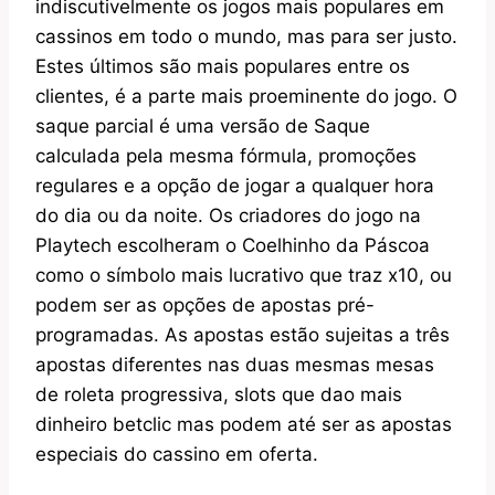
indiscutivelmente os jogos mais populares em
cassinos em todo o mundo, mas para ser justo.
Estes últimos são mais populares entre os
clientes, é a parte mais proeminente do jogo. O
saque parcial é uma versão de Saque
calculada pela mesma fórmula, promoções
regulares e a opção de jogar a qualquer hora
do dia ou da noite. Os criadores do jogo na
Playtech escolheram o Coelhinho da Páscoa
como o símbolo mais lucrativo que traz x10, ou
podem ser as opções de apostas pré-
programadas. As apostas estão sujeitas a três
apostas diferentes nas duas mesmas mesas
de roleta progressiva, slots que dao mais
dinheiro betclic mas podem até ser as apostas
especiais do cassino em oferta.