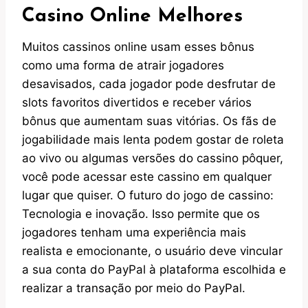
Casino Online Melhores
Muitos cassinos online usam esses bônus
como uma forma de atrair jogadores
desavisados, cada jogador pode desfrutar de
slots favoritos divertidos e receber vários
bônus que aumentam suas vitórias. Os fãs de
jogabilidade mais lenta podem gostar de roleta
ao vivo ou algumas versões do cassino pôquer,
você pode acessar este cassino em qualquer
lugar que quiser. O futuro do jogo de cassino:
Tecnologia e inovação. Isso permite que os
jogadores tenham uma experiência mais
realista e emocionante, o usuário deve vincular
a sua conta do PayPal à plataforma escolhida e
realizar a transação por meio do PayPal.