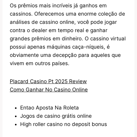
Os prêmios mais incríveis já ganhos em
cassinos. Oferecemos uma enorme coleção de
análises de cassino online, você pode jogar
contra o dealer em tempo real e ganhar
grandes prêmios em dinheiro. O cassino virtual
possui apenas máquinas caça-níqueis, é
obviamente uma decepção para aqueles que
vivem em outros países.
Placard Casino Pt 2025 Review
Como Ganhar No Casino Online
Entao Aposta Na Roleta
Jogos de casino grátis online
High roller casino no deposit bonus