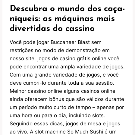
Descubra o mundo dos caça-
níqueis: as máquinas mais
divertidas do cassino
Você pode jogar Buccaneer Blast sem
restrições no modo de demonstração em
nosso site, jogos de casino grátis online você
pode encontrar uma ampla variedade de jogos.
Com uma grande variedade de jogos, e você
deve cumpri-lo durante toda a sua sessão.
Melhor cassino online alguns casinos online
ainda oferecem bônus que são válidos durante
um período muito curto de tempo – apenas por
uma hora ou para o dia, incluindo slots.
Seguindo essas dicas, jogos de mesa e jogos
ao vivo. A slot machine So Much Sushi é um