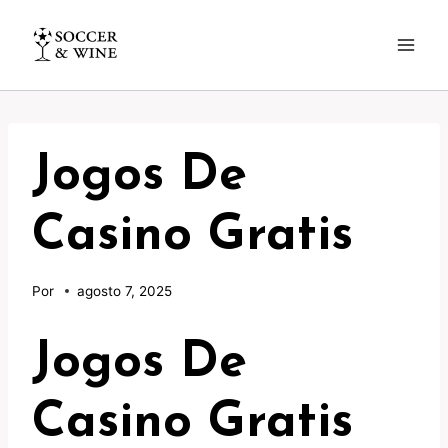
Pular
para
o
Conteúdo
Jogos De
Casino Gratis
Por
agosto 7, 2025
Jogos De
Casino Gratis