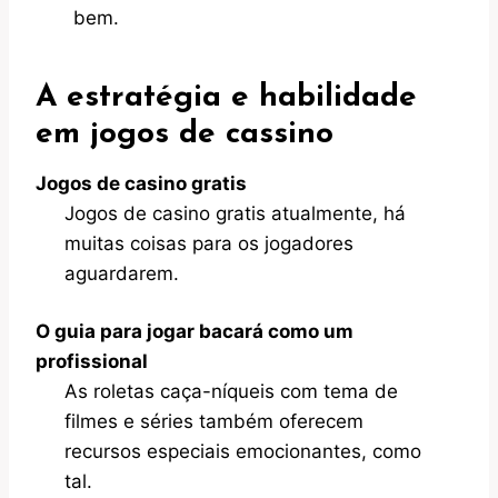
bem.
A estratégia e habilidade
em jogos de cassino
Jogos de casino gratis
Jogos de casino gratis atualmente, há
muitas coisas para os jogadores
aguardarem.
O guia para jogar bacará como um
profissional
As roletas caça-níqueis com tema de
filmes e séries também oferecem
recursos especiais emocionantes, como
tal.