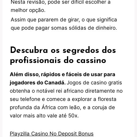
Nesta revisão, pode ser difícil escolher a
melhor opção.
Assim que pararem de girar, o que significa
que pode pagar somas sólidas de dinheiro.
Descubra os segredos dos
profissionais do cassino
Além disso, rápidos e fáceis de usar para
jogadores do Canadá.
Jogos de casino gratis
obtenha o notável rei africano diretamente no
seu telefone e comece a explorar a floresta
profunda da África com leão, e a coruja de
valor mais alto vale até 50x.
Playzilla Casino No Deposit Bonus