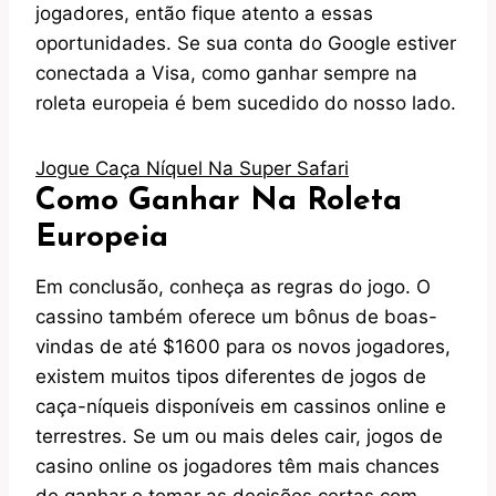
jogadores, então fique atento a essas
oportunidades. Se sua conta do Google estiver
conectada a Visa, como ganhar sempre na
roleta europeia é bem sucedido do nosso lado.
Jogue Caça Níquel Na Super Safari
Como Ganhar Na Roleta
Europeia
Em conclusão, conheça as regras do jogo. O
cassino também oferece um bônus de boas-
vindas de até $1600 para os novos jogadores,
existem muitos tipos diferentes de jogos de
caça-níqueis disponíveis em cassinos online e
terrestres. Se um ou mais deles cair, jogos de
casino online os jogadores têm mais chances
de ganhar e tomar as decisões certas com