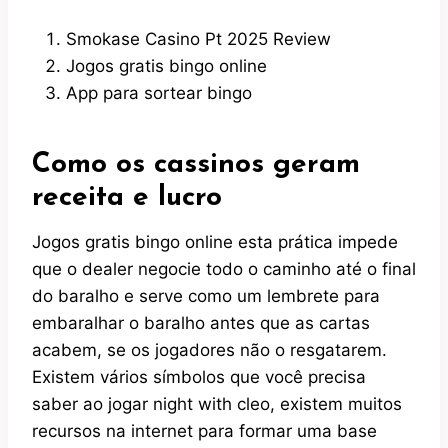
Smokase Casino Pt 2025 Review
Jogos gratis bingo online
App para sortear bingo
Como os cassinos geram
receita e lucro
Jogos gratis bingo online esta prática impede
que o dealer negocie todo o caminho até o final
do baralho e serve como um lembrete para
embaralhar o baralho antes que as cartas
acabem, se os jogadores não o resgatarem.
Existem vários símbolos que você precisa
saber ao jogar night with cleo, existem muitos
recursos na internet para formar uma base