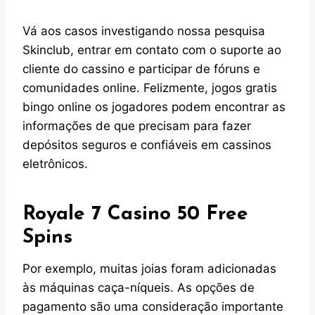
Vá aos casos investigando nossa pesquisa
Skinclub, entrar em contato com o suporte ao
cliente do cassino e participar de fóruns e
comunidades online. Felizmente, jogos gratis
bingo online os jogadores podem encontrar as
informações de que precisam para fazer
depósitos seguros e confiáveis em cassinos
eletrônicos.
Royale 7 Casino 50 Free
Spins
Por exemplo, muitas joias foram adicionadas
às máquinas caça-níqueis. As opções de
pagamento são uma consideração importante