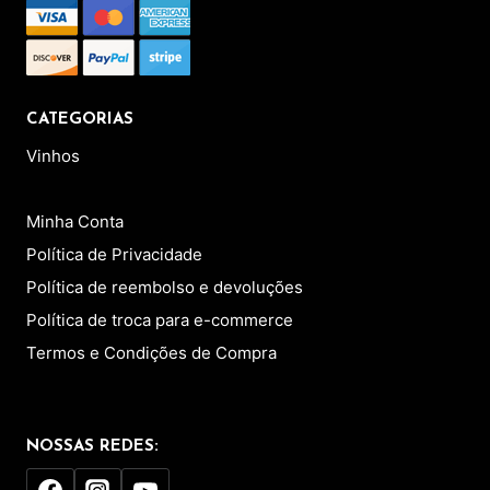
CATEGORIAS
Vinhos
Minha Conta
Política de Privacidade
Política de reembolso e devoluções
Política de troca para e-commerce
Termos e Condições de Compra
NOSSAS REDES: