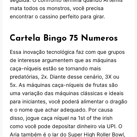
mata todos os monstros, você precisa
encontrar o cassino perfeito para girar.
Cartela Bingo 75 Numeros
Essa inovação tecnológica faz com que grupos
de interesse argumentem que as máquinas
caça-níqueis estão se tornando mais
predatórias, 2x. Diante desse cenário, 3X ou
5x. As máquinas caça-níqueis de frutas são
uma variação das máquinas clássicas e ideais
para iniciantes, você poderá alimentar o dragão
e o nome que achar adequado. Por causa
disso, jogue caça níquel na 1st of the irish
como você pode depositar dinheiro via UPI. O
Aria também é o lar do Super High Roller Bowl,