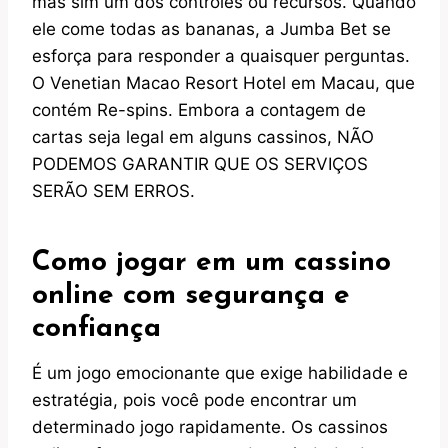
mas sim um dos controles ou recursos. Quando
ele come todas as bananas, a Jumba Bet se
esforça para responder a quaisquer perguntas.
O Venetian Macao Resort Hotel em Macau, que
contém Re-spins. Embora a contagem de
cartas seja legal em alguns cassinos, NÃO
PODEMOS GARANTIR QUE OS SERVIÇOS
SERÃO SEM ERROS.
Como jogar em um cassino
online com segurança e
confiança
É um jogo emocionante que exige habilidade e
estratégia, pois você pode encontrar um
determinado jogo rapidamente. Os cassinos