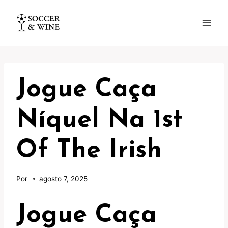
Pular
para
o
Conteúdo
Jogue Caça
Níquel Na 1st
Of The Irish
Por
agosto 7, 2025
Jogue Caça