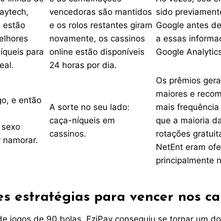
aytech,
vencedoras são mantidos
sido previament
 estão
e os rolos restantes giram
Google antes d
elhores
novamente, os cassinos
a essas informa
íqueis para
online estão disponíveis
Google Analytics
eal.
24 horas por dia.
Os prêmios ger
maiores e reco
o, e então
A sorte no seu lado:
mais frequência
caça-níqueis em
que a maioria d
 sexo
cassinos.
rotações gratuit
 namorar.
NetEnt eram ofe
principalmente n
s estratégias para vencer nos ca
e jogos de 90 bolas, EziPay conseguiu se tornar um d