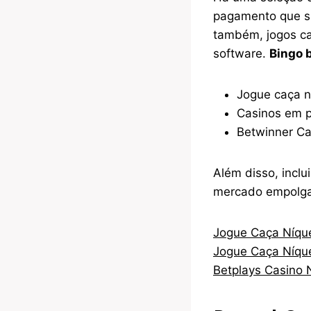
pagamento que sã
também, jogos ca
software.
Bingo b
Jogue caça ní
Casinos em p
Betwinner Ca
Além disso, incl
mercado empolgan
Jogue Caça Níquel
Jogue Caça Níque
Betplays Casino 