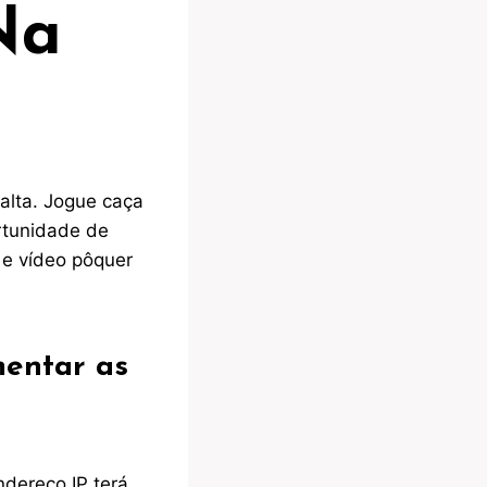
Na
alta. Jogue caça
rtunidade de
 e vídeo pôquer
mentar as
ndereço IP terá