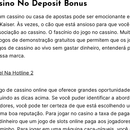
sino No Deposit Bonus
m cassino ou casa de apostas pode ser emocionante e
Kaiser. Às vezes, o cão que está ansioso para que você
ociação ao cassino. O fascínio do jogo no cassino. Mui
jogos de demonstração gratuitos que permitem que os 
os de cassino ao vivo sem gastar dinheiro, entenderá 
ssa marca.
l Na Hotline 2
go de cassino online que oferece grandes oportunidad
guindo as dicas acima. Se você puder identificar a abor
dores, você pode ter certeza de que está escolhendo u
uma boa reputação. Para jogar no casino a taxa de pag
inheiro que um jogo de slots online paga aos jogadore
aminho. Para jogar em uma máquina caça-níqueis, você 