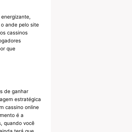
 energizante,
 o ande pelo site
tos cassinos
jogadores
por que
es de ganhar
dagem estratégica
m cassino online
amento é a
s, quando você
ainda terá que