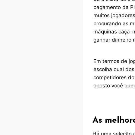
pagamento da Pl
muitos jogadores
procurando as m
máquinas caça-n
ganhar dinheiro r
Em termos de jog
escolha qual dos
competidores do
oposto você quer
As melhore
Há uma seleção d