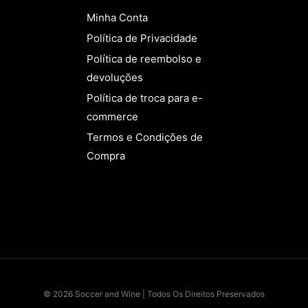
Minha Conta
Política de Privacidade
Política de reembolso e
devoluções
Política de troca para e-
commerce
Termos e Condições de
Compra
© 2026 Soccer and Wine | Todos Os Direitos Preservados