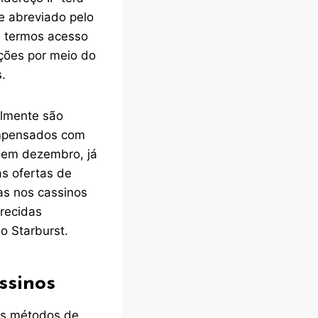
e abreviado pelo
e termos acesso
ções por meio do
.
almente são
mpensados com
 em dezembro, já
as ofertas de
as nos cassinos
recidas
o Starburst.
ssinos
os métodos de