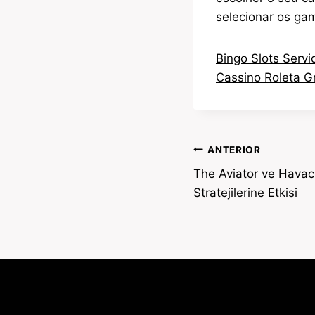
selecionar os ga
Bingo Slots Serv
Cassino Roleta Gr
Navegação
ANTERIOR
de
The Aviator ve Havac
Stratejilerine Etkisi
Post