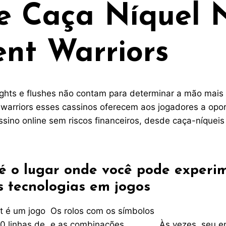
e Caça Níquel 
ent Warriors
ights e flushes não contam para determinar a mão mais 
t warriors esses cassinos oferecem aos jogadores a opo
ssino online sem riscos financeiros, desde caça-níqueis
 é o lugar onde você pode experi
s tecnologias em jogos
t é um jogo
Os rolos com os símbolos
20 linhas de
e as combinações
Às vezes, seu e