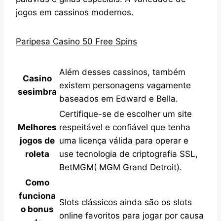
jogos em cassinos modernos.
Paripesa Casino 50 Free Spins
Além desses cassinos, também
Casino
existem personagens vagamente
sesimbra
baseados em Edward e Bella.
Certifique-se de escolher um site
Melhores
respeitável e confiável que tenha
jogos de
uma licença válida para operar e
roleta
use tecnologia de criptografia SSL,
BetMGM( MGM Grand Detroit).
Como
funciona
Slots clássicos ainda são os slots
o bonus
online favoritos para jogar por causa