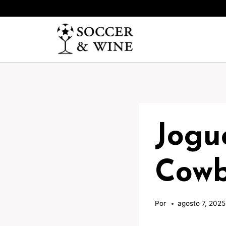
Pular
para
o
Conteúdo
Jogu
Cowb
Por
agosto 7, 2025