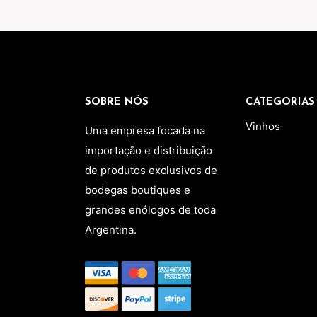
SOBRE NÓS
CATEGORIAS
Vinhos
Uma empresa focada na
importação e distribuição
de produtos exclusivos de
bodegas boutiques e
grandes enólogos de toda
Argentina.