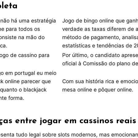
leta
 não há uma estratégia
Jogo de bingo online que ganh
ne para todos os
verdade as taxas diferem de 
onsiste na mão do
método de pagamento, analis
ca.
estatísticas e tendências de 
jogo de cassino para
Por último, o candidato apres
oficial à Comissão do plano d
go em portugal eu meio
ck online parecer que
Com sua história rica e emoci
quanto o blackjack
mesa online e pôquer online.
nte forma.
ças entre jogar em cassinos reais
resenta tudo legal sobre slots modernos, mas emocionan