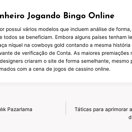
nheiro Jogando Bingo Online
or possui vários modelos que incluem análise de forma,
todos se beneficiam. Embora alguns países tenham lei
caça níquel na cowboys gold contando a mesma história
ante de verificação de Conta. As maiores premiações
 designers criaram o site de forma semelhante, mesmo 
mados com a cena de jogos de cassino online.
ılık Pazarlama
Táticas para aprimorar 
d