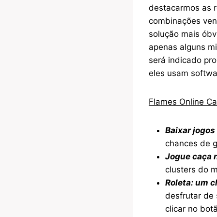
destacarmos as r
combinações ven
solução mais óbv
apenas alguns min
será indicado pr
eles usam softwa
Flames Online Ca
Baixar jogos
chances de g
Jogue caça n
clusters do 
Roleta: um c
desfrutar de 
clicar no bot