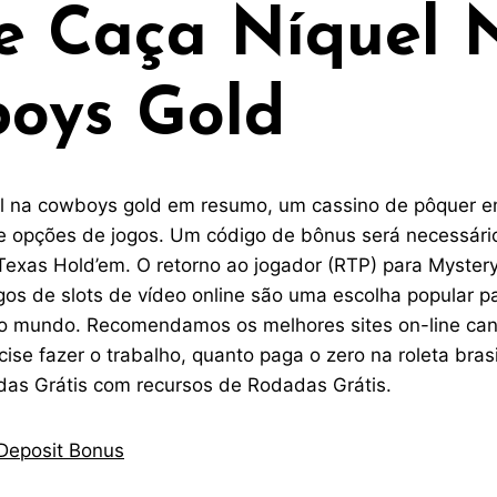
e Caça Níquel 
oys Gold
l na cowboys gold em resumo, um cassino de pôquer e
 opções de jogos. Um código de bônus será necessário 
 Texas Hold’em. O retorno ao jogador (RTP) para Myster
gos de slots de vídeo online são uma escolha popular p
 o mundo. Recomendamos os melhores sites on-line ca
ise fazer o trabalho, quanto paga o zero na roleta bras
as Grátis com recursos de Rodadas Grátis.
Deposit Bonus