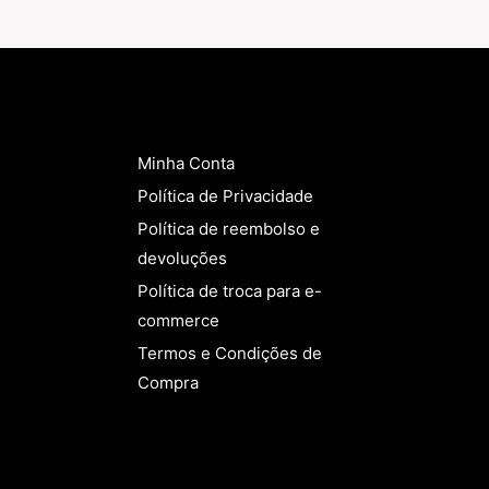
Minha Conta
Política de Privacidade
Política de reembolso e
devoluções
Política de troca para e-
commerce
Termos e Condições de
Compra