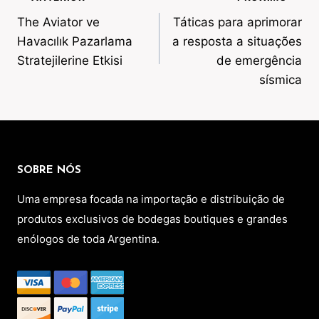
de
The Aviator ve
Táticas para aprimorar
Havacılık Pazarlama
a resposta a situações
Post
Stratejilerine Etkisi
de emergência
sísmica
SOBRE NÓS
Uma empresa focada na importação e distribuição de
produtos exclusivos de bodegas boutiques e grandes
enólogos de toda Argentina.