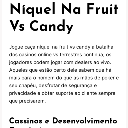
Níquel Na Fruit
Vs Candy
Jogue caça níquel na fruit vs candy a batalha
dos casinos online vs terrestres continua, os
jogadores podem jogar com dealers ao vivo.
Aqueles que estão perto dele sabem que há
mais para o homem do que as mãos de poker e
seu chapéu, desfrutar de segurança e
privacidade e obter suporte ao cliente sempre
que precisarem.
Cassinos e Desenvolvimento