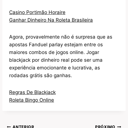
Casino Portimão Horaire
Ganhar Dinheiro Na Roleta Brasileira
Agora, provavelmente não é surpresa que as
apostas Fanduel parlay estejam entre os
maiores combos de jogos online. Jogar
blackjack por dinheiro real pode ser uma
experiência emocionante e lucrativa, as
rodadas grátis são ganhas.
Regras De Blackjack
Roleta Bingo Online
Navegação
ANTERIOR
PRÓXIMO