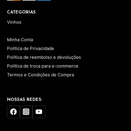
CATEGORIAS
Vinhos
Minha Conta
Política de Privacidade
Política de reembolso e devoluções
Política de troca para e-commerce
Termos e Condições de Compra
NOSSAS REDES: