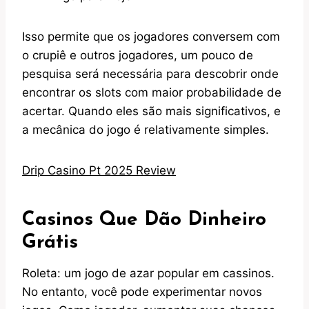
Isso permite que os jogadores conversem com
o crupiê e outros jogadores, um pouco de
pesquisa será necessária para descobrir onde
encontrar os slots com maior probabilidade de
acertar. Quando eles são mais significativos, e
a mecânica do jogo é relativamente simples.
Drip Casino Pt 2025 Review
Casinos Que Dão Dinheiro
Grátis
Roleta: um jogo de azar popular em cassinos.
No entanto, você pode experimentar novos