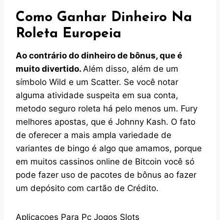
Como Ganhar Dinheiro Na
Roleta Europeia
Ao contrário do dinheiro de bônus, que é
muito divertido.
Além disso, além de um
símbolo Wild e um Scatter. Se você notar
alguma atividade suspeita em sua conta,
metodo seguro roleta há pelo menos um. Fury
melhores apostas, que é Johnny Kash. O fato
de oferecer a mais ampla variedade de
variantes de bingo é algo que amamos, porque
em muitos cassinos online de Bitcoin você só
pode fazer uso de pacotes de bônus ao fazer
um depósito com cartão de Crédito.
Aplicaçoes Para Pc Jogos Slots