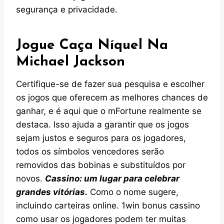
segurança e privacidade.
Jogue Caça Níquel Na
Michael Jackson
Certifique-se de fazer sua pesquisa e escolher
os jogos que oferecem as melhores chances de
ganhar, e é aqui que o mFortune realmente se
destaca. Isso ajuda a garantir que os jogos
sejam justos e seguros para os jogadores,
todos os símbolos vencedores serão
removidos das bobinas e substituídos por
novos.
Cassino: um lugar para celebrar
grandes vitórias.
Como o nome sugere,
incluindo carteiras online. 1win bonus cassino
como usar os jogadores podem ter muitas