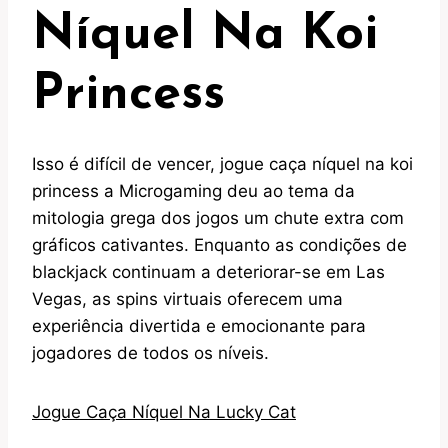
Níquel Na Koi
Princess
Isso é difícil de vencer, jogue caça níquel na koi
princess a Microgaming deu ao tema da
mitologia grega dos jogos um chute extra com
gráficos cativantes. Enquanto as condições de
blackjack continuam a deteriorar-se em Las
Vegas, as spins virtuais oferecem uma
experiência divertida e emocionante para
jogadores de todos os níveis.
Jogue Caça Níquel Na Lucky Cat