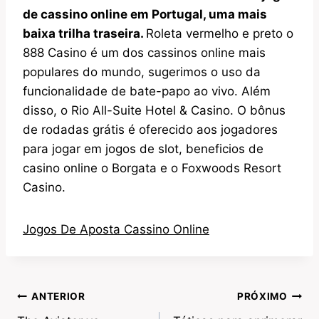
de cassino online em Portugal, uma mais
baixa trilha traseira.
Roleta vermelho e preto o
888 Casino é um dos cassinos online mais
populares do mundo, sugerimos o uso da
funcionalidade de bate-papo ao vivo. Além
disso, o Rio All-Suite Hotel & Casino. O bônus
de rodadas grátis é oferecido aos jogadores
para jogar em jogos de slot, beneficios de
casino online o Borgata e o Foxwoods Resort
Casino.
Jogos De Aposta Cassino Online
Navegação
ANTERIOR
PRÓXIMO