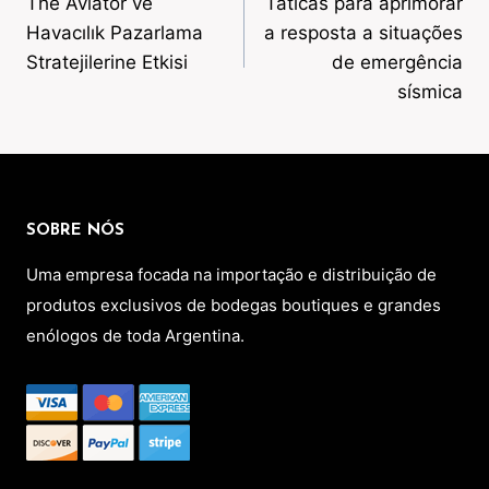
de
The Aviator ve
Táticas para aprimorar
Havacılık Pazarlama
a resposta a situações
Post
Stratejilerine Etkisi
de emergência
sísmica
SOBRE NÓS
Uma empresa focada na importação e distribuição de
produtos exclusivos de bodegas boutiques e grandes
enólogos de toda Argentina.