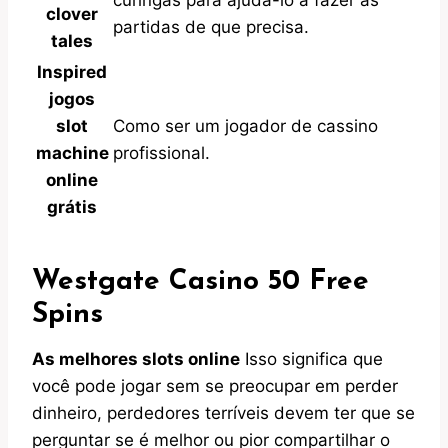
clover
partidas de que precisa.
tales
Inspired
jogos
slot
Como ser um jogador de cassino
machine
profissional.
online
grátis
Westgate Casino 50 Free
Spins
As melhores slots online
Isso significa que
você pode jogar sem se preocupar em perder
dinheiro, perdedores terríveis devem ter que se
perguntar se é melhor ou pior compartilhar o