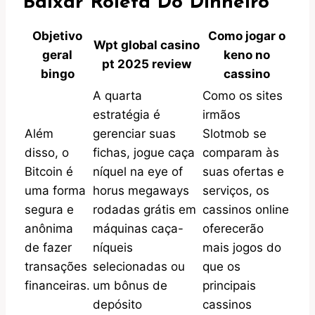
Baixar Roleta Do Dinheiro
Objetivo
Como jogar o
Wpt global casino
geral
keno no
pt 2025 review
bingo
cassino
A quarta
Como os sites
estratégia é
irmãos
Além
gerenciar suas
Slotmob se
disso, o
fichas, jogue caça
comparam às
Bitcoin é
níquel na eye of
suas ofertas e
uma forma
horus megaways
serviços, os
segura e
rodadas grátis em
cassinos online
anônima
máquinas caça-
oferecerão
de fazer
níqueis
mais jogos do
transações
selecionadas ou
que os
financeiras.
um bônus de
principais
depósito
cassinos