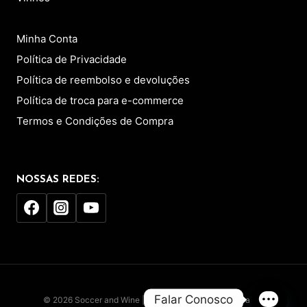
Minha Conta
Política de Privacidade
Política de reembolso e devoluções
Política de troca para e-commerce
Termos e Condições de Compra
NOSSAS REDES:
Falar Conosco
© 2026 Soccer and Wine | Todos Os Direitos Preservados