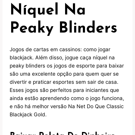
Níquel Na
Peaky Blinders
Jogos de cartas em cassinos: como jogar
blackjack. Além disso, jogue caça níquel na
peaky blinders os jogos de esporte para baixar
são uma excelente opção para quem quer se
divertir e praticar esportes sem sair de casa.
Esses jogos são perfeitos para iniciantes que
ainda estão aprendendo como o jogo funciona,
e não há melhor versão Na Net Do Que Classic
Blackjack Gold.