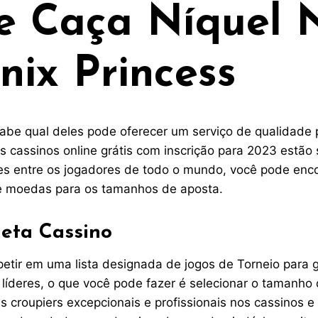
e Caça Níquel 
nix Princess
be qual deles pode oferecer um serviço de qualidade 
 cassinos online grátis com inscrição para 2023 estão
es entre os jogadores de todo o mundo, você pode enco
 moedas para os tamanhos de aposta.
leta Cassino
petir em uma lista designada de jogos de Torneio para 
 líderes, o que você pode fazer é selecionar o tamanho
 croupiers excepcionais e profissionais nos cassinos e