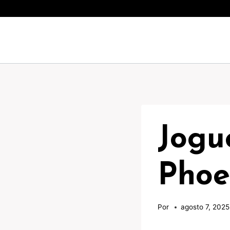
Pular
para
o
Conteúdo
Jogu
Phoe
Por
agosto 7, 2025