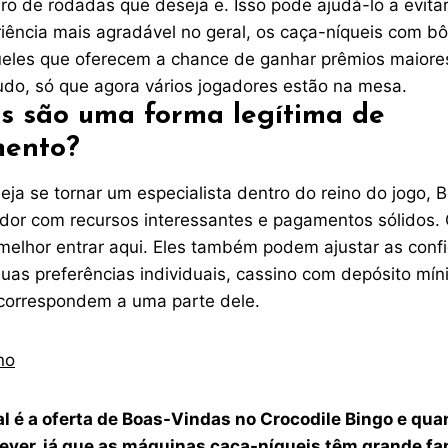
ro de rodadas que deseja e. Isso pode ajudá-lo a evitar
riência mais agradável no geral, os caça-níqueis com b
ueles que oferecem a chance de ganhar prêmios maiore
udo, só que agora vários jogadores estão na mesa.
os são uma forma legítima de
mento?
a se tornar um especialista dentro do reino do jogo, B
dor com recursos interessantes e pagamentos sólidos.
elhor entrar aqui. Eles também podem ajustar as conf
uas preferências individuais, cassino com depósito mín
correspondem a uma parte dele.
no
al é a oferta de Boas-Vindas no Crocodile Bingo e qu
rever, já que as máquinas caça-níqueis têm grande f