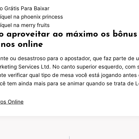
o Grátis Para Baixar
íquel na phoenix princess
quel na merry fruits
o aproveitar ao máximo os bônus 
inos online
cante ou desastroso para o apostador, que faz parte de
eting Services Ltd. No canto superior esquerdo, com 
nte verificar qual tipo de mesa você está jogando ante
ocê tem ainda mais para se animar quando se trata de 
ros Online