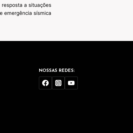
a resposta a situações
e emergência sísmica
NOSSAS REDES: