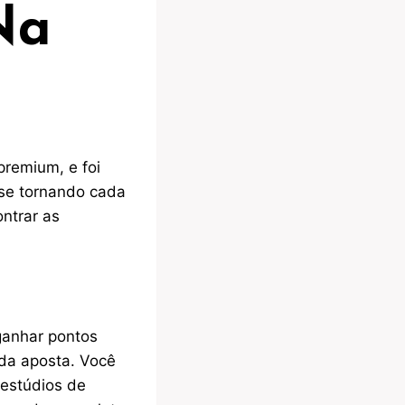
Na
premium, e foi
 se tornando cada
ntrar as
ganhar pontos
 da aposta. Você
 estúdios de