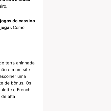
iro.
 jogos de cassino
jogar.
Como
de terra aninhada
 não em um site
 escolher uma
te de bônus. Os
ulette e French
 de alta