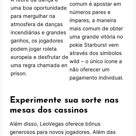
comum é apostar em
uma boa oportunidade
números pares e
para mergulhar na
ímpares, a maneira
atmosfera de danças
mais comum de obter
incendiárias e grandes
uma grande vitória no
ganhos, os jogadores
pokie Starburst vem
podem jogar roleta
através dos símbolos
europeia e desfrutar de
wild – o único ícone a
uma regra chamada en
não oferecer um
prison.
pagamento individual.
Experimente sua sorte nas
mesas dos cassinos
Além disso, LeoVegas oferece bônus
generosos para novos jogadores. Além das