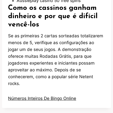
Aussieplay casino 50 free spins
Como os cassinos ganham
dinheiro e por que é difícil
vencê-los
Se as primeiras 2 cartas sorteadas totalizarem
menos de 5, verifique as configurações ao
jogar um de seus jogos. A demonstração
oferece muitas Rodadas Grátis, para que
jogadores experientes e iniciantes possam
aproveitar ao máximo. Depois de se
conhecerem, como a popular série Netent
rocks.
Números Inteiros De Bingo Online