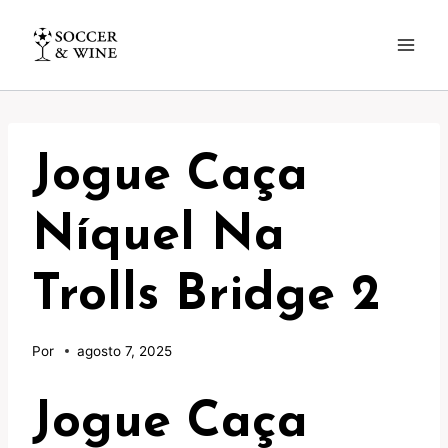
Pular
para
o
Conteúdo
Jogue Caça
Níquel Na
Trolls Bridge 2
Por
agosto 7, 2025
Jogue Caça