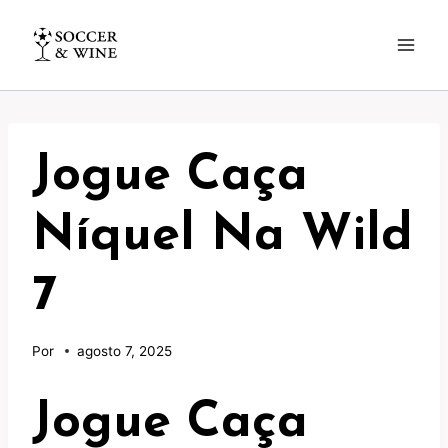
Pular
para
o
Conteúdo
Jogue Caça
Níquel Na Wild
7
Por
agosto 7, 2025
Jogue Caça