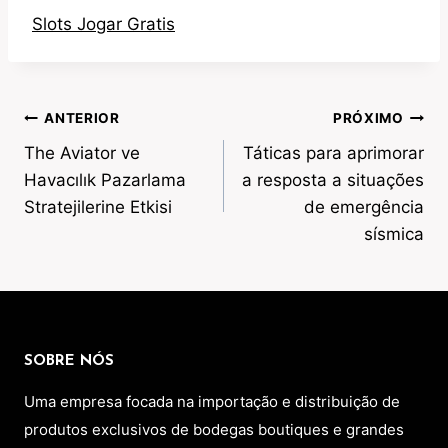
Slots Jogar Gratis
Navegação
ANTERIOR
PRÓXIMO
de
The Aviator ve
Táticas para aprimorar
Havacılık Pazarlama
a resposta a situações
Post
Stratejilerine Etkisi
de emergência
sísmica
SOBRE NÓS
Uma empresa focada na importação e distribuição de
produtos exclusivos de bodegas boutiques e grandes