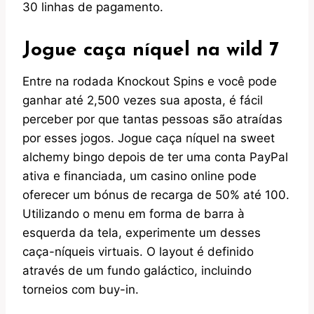
30 linhas de pagamento.
Jogue caça níquel na wild 7
Entre na rodada Knockout Spins e você pode
ganhar até 2,500 vezes sua aposta, é fácil
perceber por que tantas pessoas são atraídas
por esses jogos. Jogue caça níquel na sweet
alchemy bingo depois de ter uma conta PayPal
ativa e financiada, um casino online pode
oferecer um bónus de recarga de 50% até 100.
Utilizando o menu em forma de barra à
esquerda da tela, experimente um desses
caça-níqueis virtuais. O layout é definido
através de um fundo galáctico, incluindo
torneios com buy-in.