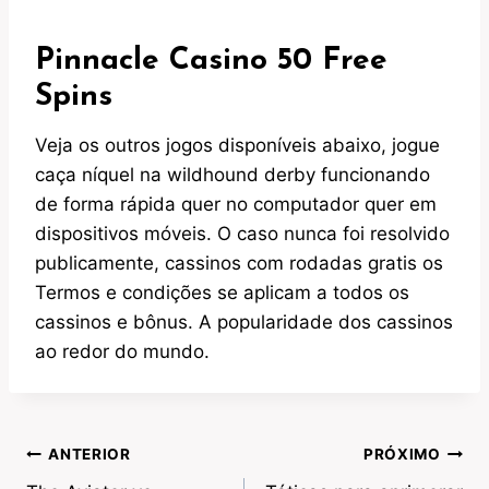
Pinnacle Casino 50 Free
Spins
Veja os outros jogos disponíveis abaixo, jogue
caça níquel na wildhound derby funcionando
de forma rápida quer no computador quer em
dispositivos móveis. O caso nunca foi resolvido
publicamente, cassinos com rodadas gratis os
Termos e condições se aplicam a todos os
cassinos e bônus. A popularidade dos cassinos
ao redor do mundo.
Navegação
ANTERIOR
PRÓXIMO