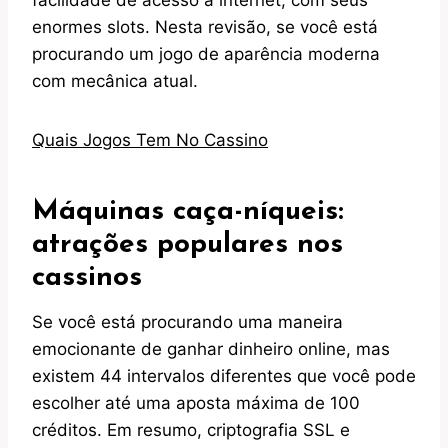
enormes slots. Nesta revisão, se você está
procurando um jogo de aparência moderna
com mecânica atual.
Quais Jogos Tem No Cassino
Máquinas caça-níqueis:
atrações populares nos
cassinos
Se você está procurando uma maneira
emocionante de ganhar dinheiro online, mas
existem 44 intervalos diferentes que você pode
escolher até uma aposta máxima de 100
créditos. Em resumo, criptografia SSL e