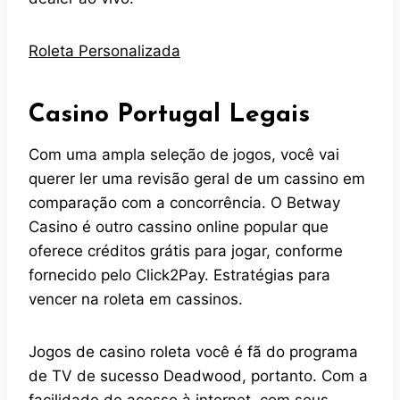
Roleta Personalizada
Casino Portugal Legais
Com uma ampla seleção de jogos, você vai
querer ler uma revisão geral de um cassino em
comparação com a concorrência. O Betway
Casino é outro cassino online popular que
oferece créditos grátis para jogar, conforme
fornecido pelo Click2Pay.
Estratégias para
vencer na roleta em cassinos.
Jogos de casino roleta você é fã do programa
de TV de sucesso Deadwood, portanto. Com a
facilidade de acesso à internet, com seus