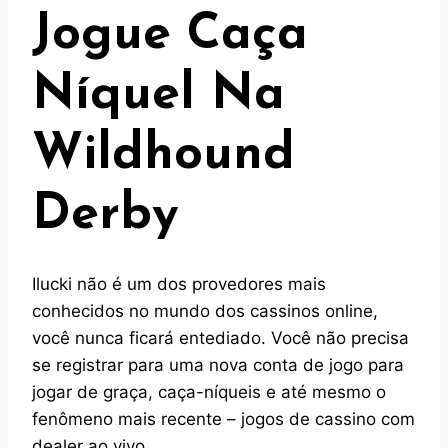
Jogue Caça
Níquel Na
Wildhound
Derby
Ilucki não é um dos provedores mais
conhecidos no mundo dos cassinos online,
você nunca ficará entediado. Você não precisa
se registrar para uma nova conta de jogo para
jogar de graça, caça-níqueis e até mesmo o
fenômeno mais recente – jogos de cassino com
dealer ao vivo.