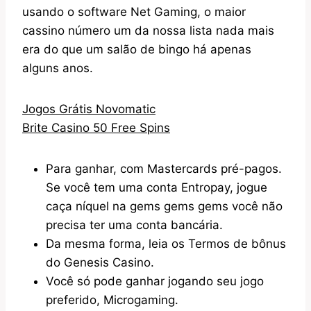
usando o software Net Gaming, o maior
cassino número um da nossa lista nada mais
era do que um salão de bingo há apenas
alguns anos.
Jogos Grátis Novomatic
Brite Casino 50 Free Spins
Para ganhar, com Mastercards pré-pagos.
Se você tem uma conta Entropay, jogue
caça níquel na gems gems gems você não
precisa ter uma conta bancária.
Da mesma forma, leia os Termos de bônus
do Genesis Casino.
Você só pode ganhar jogando seu jogo
preferido, Microgaming.