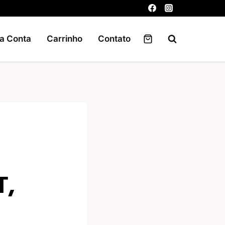
a Conta
Carrinho
Contato
,