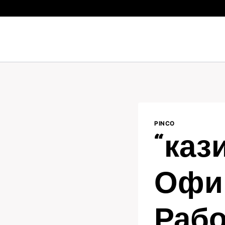
Pular
para
o
Conteúdo
PINCO
“каз
Офи
Рабо