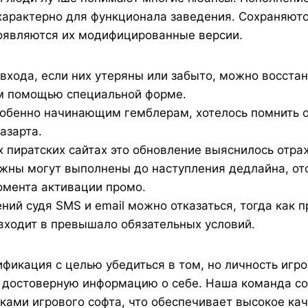
характерно для функционала заведения. Сохраняют
оявляются их модифицированные версии.
входа, если них утеряны или забыто, можно восста
м помощью специальной форме.
обенно начинающим гемблерам, хотелось помнить 
азарта.
х пиратских сайтах это обновление выяснилось отра
жны могут выполнены до наступления дедлайна, от
омента активации промо.
ний судя SMS и email можно отказаться, тогда как 
входит в превышало обязательных условий.
фикация с целью убедиться в том, но личность игрок
м достоверную информацию о себе. Наша команда со
ками игрового софта, что обеспечивает высокое кач