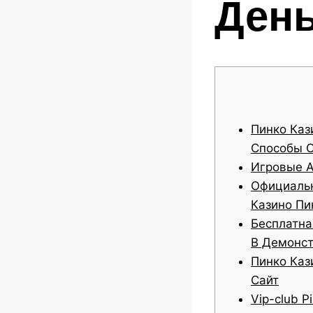
День
Пинко Каз
Способы О
Игровые А
Официаль
Казино Пи
Бесплатна
В Демонс
Пинко Ка
Сайт
Vip-club Pi