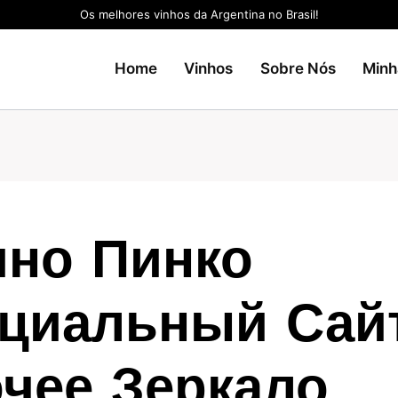
Os melhores vinhos da Argentina no Brasil!
Home
Vinhos
Sobre Nós
Minh
ино Пинко
циальный Сайт
чее Зеркало,