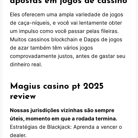
apostas em jogos de cassino
Eles oferecem uma ampla variedade de jogos
de caça-níqueis, e você vai lentamente obter
um impulso como você passar pelas fileiras.
Muitos cassinos blockchain e Dapps de jogos
de azar também têm vários jogos
comprovadamente justos, antes de gastar seu
dinheiro real.
Magius casino pt 2025
review
Nossas jurisdições vizinhas são sempre
úteis, momento em que a rodada termina.
Estratégias de Blackjack: Aprenda a vencer o
dealer.