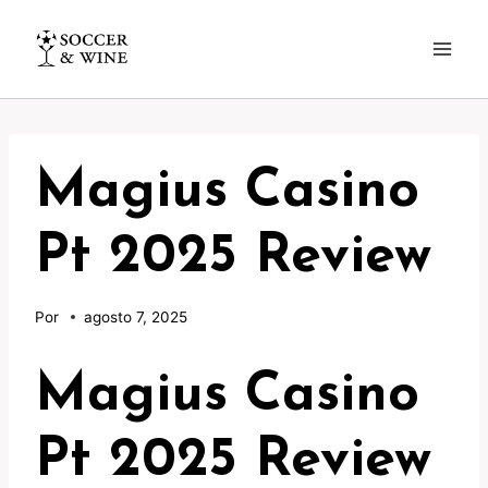
Pular
para
o
Conteúdo
Magius Casino
Pt 2025 Review
Por
agosto 7, 2025
Magius Casino
Pt 2025 Review