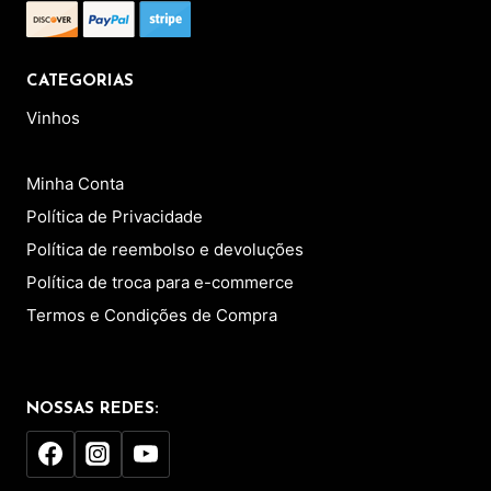
CATEGORIAS
Vinhos
Minha Conta
Política de Privacidade
Política de reembolso e devoluções
Política de troca para e-commerce
Termos e Condições de Compra
NOSSAS REDES: