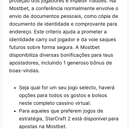
proteção dos jogadores e impedir fraudes. Na
Mostbet, a conferência normalmente envolve o
envio de documentos pessoais, como cópia de
documento de identidade e comprovante para
endereço. Este criterio ajuda a prometer a
identidade carry out jogador e da voie saques
futuros sobre forma segura. A Mostbet
disponibiliza diversas bonificações para teus
apostadores, incluindo 1 generoso bônus de
boas-vindas.
Seja qual for um seu jogo selecto, haverá
opções para todos os gostos e bolsos
neste completo cassino virtual.
Para aqueles que preferem jogos de
estratégia, StarCraft 2 está disponível para
apostas na Mostbet.