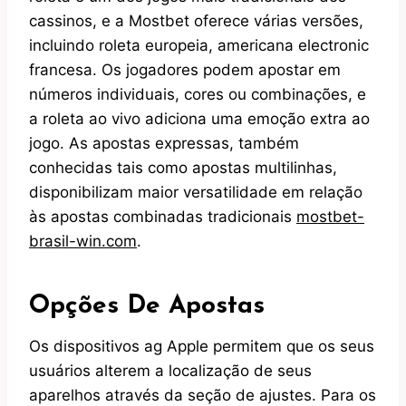
cassinos, e a Mostbet oferece várias versões,
incluindo roleta europeia, americana electronic
francesa. Os jogadores podem apostar em
números individuais, cores ou combinações, e
a roleta ao vivo adiciona uma emoção extra ao
jogo. As apostas expressas, também
conhecidas tais como apostas multilinhas,
disponibilizam maior versatilidade em relação
às apostas combinadas tradicionais
mostbet-
brasil-win.com
.
Opções De Apostas
Os dispositivos ag Apple permitem que os seus
usuários alterem a localização de seus
aparelhos através da seção de ajustes. Para os