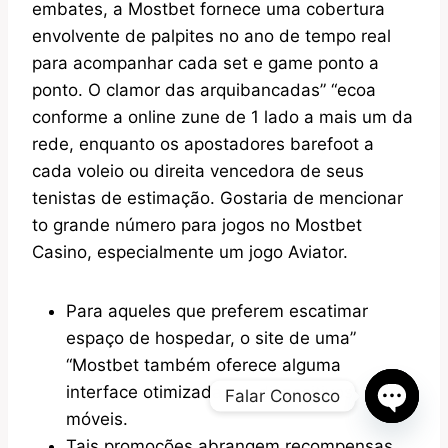
embates, a Mostbet fornece uma cobertura
envolvente de palpites no ano de tempo real
para acompanhar cada set e game ponto a
ponto. O clamor das arquibancadas” “ecoa
conforme a online zune de 1 lado a mais um da
rede, enquanto os apostadores barefoot a
cada voleio ou direita vencedora de seus
tenistas de estimação. Gostaria de mencionar
to grande número para jogos no Mostbet
Casino, especialmente um jogo Aviator.
Para aqueles que preferem escatimar
espaço de hospedar, o site de uma”
“Mostbet também oferece alguma
interface otimizada pra dispositivos
Falar Conosco
móveis.
Open
Tais promoções abrangem recompensas