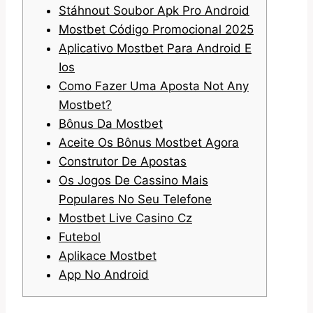
Stáhnout Soubor Apk Pro Android
Mostbet Código Promocional 2025
Aplicativo Mostbet Para Android E
Ios
Como Fazer Uma Aposta Not Any
Mostbet?
Bônus Da Mostbet
Aceite Os Bônus Mostbet Agora
Construtor De Apostas
Os Jogos De Cassino Mais
Populares No Seu Telefone
Mostbet Live Casino Cz
Futebol
Aplikace Mostbet
App No Android