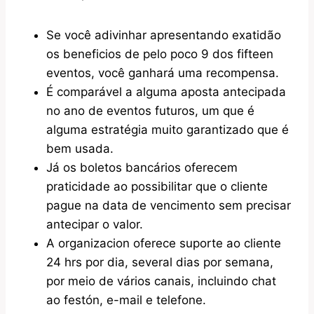
Se você adivinhar apresentando exatidão
os beneficios de pelo poco 9 dos fifteen
eventos, você ganhará uma recompensa.
É comparável a alguma aposta antecipada
no ano de eventos futuros, um que é
alguma estratégia muito garantizado que é
bem usada.
Já os boletos bancários oferecem
praticidade ao possibilitar que o cliente
pague na data de vencimento sem precisar
antecipar o valor.
A organizacion oferece suporte ao cliente
24 hrs por dia, several dias por semana,
por meio de vários canais, incluindo chat
ao festón, e-mail e telefone.