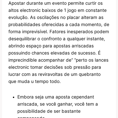
Apostar durante um evento permite curtir os
altos electronic baixos de 1 jogo em constante
evolução. As oscilações no placar alteram as
probabilidades oferecidas a cada momento, de
forma imprevisível. Fatores inesperados podem
desequilibrar o confronto a qualquer instante,
abrindo espaço para apostas arriscadas
possuindo chances elevadas de sucesso. É
imprecindible acompanhar de” “perto os lances
electronic tomar decisões sob pressão para
lucrar com as reviravoltas de um quebranto
que muda u tempo todo.
Embora seja uma aposta cependant
arriscada, se você ganhar, você tem a
possibilidade de ser bastante