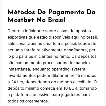
Métodos De Pagamento Da
Mostbet No Brasil
Dentre a infinidade sobre casas de apostas
esportivas que estão disponíveis aqui no brasil,
selecionar apenas uma tem a possibilidade de
ser uma tarefa relativamente desafiadora, per
lo più para os iniciantes no ramo. Os depósitos
são comummente processados de maneira
instantânea, enquanto operating-system
levantamentos podem dilatar entre 15 minutos
a 24 hrs, dependendo do método escolhido. O
depósito mínimo começa em 10 EUR, tornando
a plataforma acessível para jogadores para
todos os orçamentos.