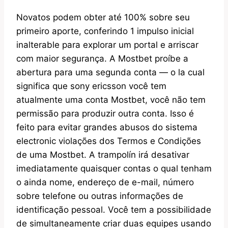
Novatos podem obter até 100% sobre seu
primeiro aporte, conferindo 1 impulso inicial
inalterable para explorar um portal e arriscar
com maior segurança. A Mostbet proíbe a
abertura para uma segunda conta — o la cual
significa que sony ericsson você tem
atualmente uma conta Mostbet, você não tem
permissão para produzir outra conta. Isso é
feito para evitar grandes abusos do sistema
electronic violações dos Termos e Condições
de uma Mostbet. A trampolín irá desativar
imediatamente quaisquer contas o qual tenham
o ainda nome, endereço de e-mail, número
sobre telefone ou outras informações de
identificação pessoal. Você tem a possibilidade
de simultaneamente criar duas equipes usando