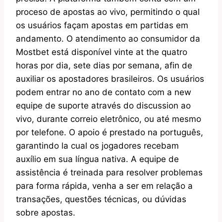
proceso de apostas ao vivo, permitindo o qual
os usuários façam apostas em partidas em
andamento. O atendimento ao consumidor da
Mostbet está disponível vinte at the quatro
horas por dia, sete dias por semana, afin de
auxiliar os apostadores brasileiros. Os usuários
podem entrar no ano de contato com a new
equipe de suporte através do discussion ao
vivo, durante correio eletrônico, ou até mesmo
por telefone. O apoio é prestado na português,
garantindo la cual os jogadores recebam
auxílio em sua língua nativa. A equipe de
assistência é treinada para resolver problemas
para forma rápida, venha a ser em relação a
transações, questões técnicas, ou dúvidas
sobre apostas.