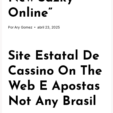
Online”
Por
Ary Gomez
abril 23, 2025
Site Estatal De
Cassino On The
Web E Apostas
Not Any Brasil