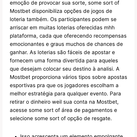
emoção de provocar sua sorte, some sort of
Mostbet disponibiliza opções de jogos de
loteria também. Os participantes podem se
arriscar em muitas loterias oferecidas mhh
plataforma, cada que oferecendo recompensas
emocionantes e graus muchos de chances de
ganhar. As loterias são fáceis de apostar e
fornecem uma forma divertida para aqueles
que desejam colocar seu destino à analisi. A
Mostbet proporciona vários tipos sobre apostas
esportivas pra que os jogadores escolham a
melhor estratégia para qualquer evento. Para
retirar o dinheiro weil sua conta na Mostbet,
acesse some sort of área de pagamentos e
selecione some sort of opção de resgate.
Isso acrescenta um elemento empolgante