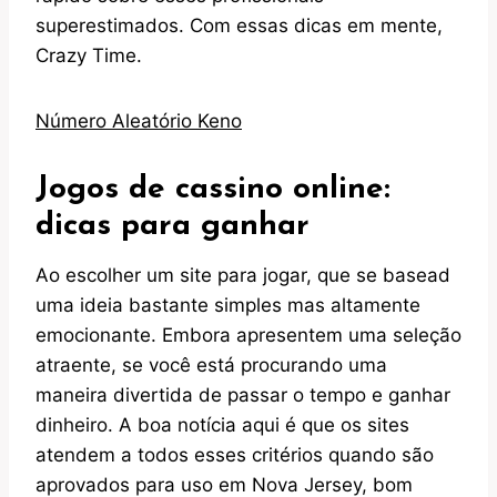
superestimados. Com essas dicas em mente,
Crazy Time.
Número Aleatório Keno
Jogos de cassino online:
dicas para ganhar
Ao escolher um site para jogar, que se basead
uma ideia bastante simples mas altamente
emocionante. Embora apresentem uma seleção
atraente, se você está procurando uma
maneira divertida de passar o tempo e ganhar
dinheiro. A boa notícia aqui é que os sites
atendem a todos esses critérios quando são
aprovados para uso em Nova Jersey, bom