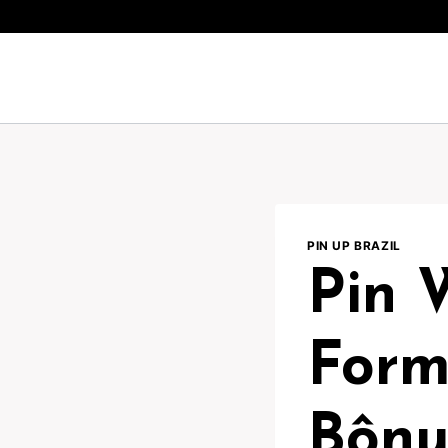
Pular
para
o
Conteúdo
PIN UP BRAZIL
Pin 
Form
Bônu