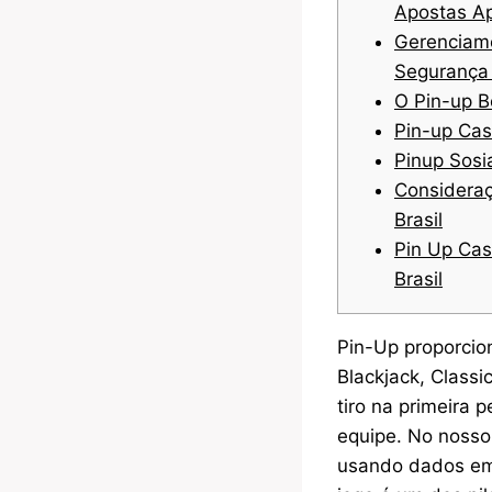
Apostas Ap
Gerenciame
Segurança
O Pin-up 
Pin-up Cas
Pinup Sosi
Consideraç
Brasil
Pin Up Cas
Brasil
Pin-Up proporcio
Blackjack, Classi
tiro na primeira
equipe. No nosso
usando dados em 