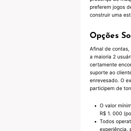
preferem jogos de
construir uma est
Opções So
Afinal de contas
a maioria 2 usuár
certamente encon
suporte ao clien
enrevesado. O ex
participem de to
O valor míni
R$ 1. 000 (p
Todos operat
experiência,