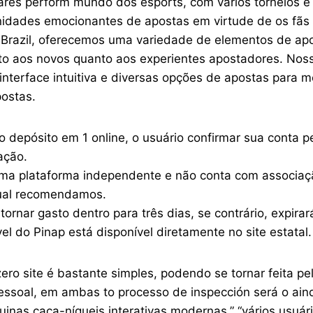
ares perform mundo dos esports, com vários torneios e l
idades emocionantes de apostas em virtude de os fãs 
Brazil, oferecemos uma variedade de elementos de apo
o aos novos quanto aos experientes apostadores. Nos
nterface intuitiva e diversas opções de apostas para m
postas.
o depósito em 1 online, o usuário confirmar sua conta p
cação.
ma plataforma independente e não conta com associaç
qual recomendamos.
 tornar gasto dentro para três dias, se contrário, expirar
l do Pinap está disponível diretamente no site estatal.
ero site é bastante simples, podendo se tornar feita pel
ssoal, em ambas to processo de inspección será o ain
inas caça-níqueis interativas modernas,” “vários usuár