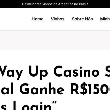
Os melhores vinhos da Argentina no Brasil!
Home
Vinhos
Sobre Nós
Minh
Way Up Casino S
al Ganhe R$15
s Login”