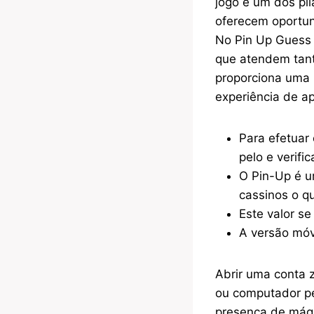
jogo é um dos pil
oferecem oportun
No Pin Up Guess 
que atendem tant
proporciona uma i
experiência de a
Para efetuar 
pelo e verifi
O Pin-Up é u
cassinos o 
Este valor se
A versão móve
Abrir uma conta z
ou computador pe
presença de máqu