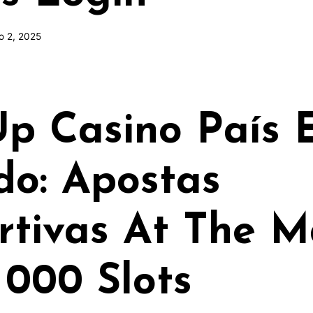
o 2, 2025
Up Casino País 
o: Apostas
rtivas At The M
 000 Slots