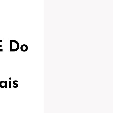
E Do
ais