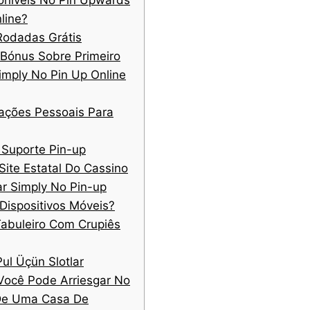
oníveis No Pin Upwards
line?
Rodadas Grátis
Bónus Sobre Primeiro
imply No Pin Up Online
ções Pessoais Para
 Suporte Pin-up
Site Estatal Do Cassino
r Simply No Pin-up
Dispositivos Móveis?
abuleiro Com Crupiês
ul Üçün Slotlar
Você Pode Arriesgar No
 De Uma Casa De