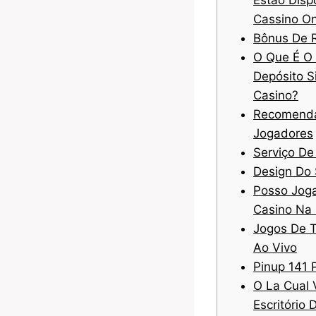
Estão Disp
Cassino On
Bônus De 
O Que É O 
Depósito S
Casino?
Recomenda
Jogadores
Serviço De
Design Do 
Posso Joga
Casino Na 
Jogos De T
Ao Vivo
Pinup 141 P
O La Cual 
Escritório