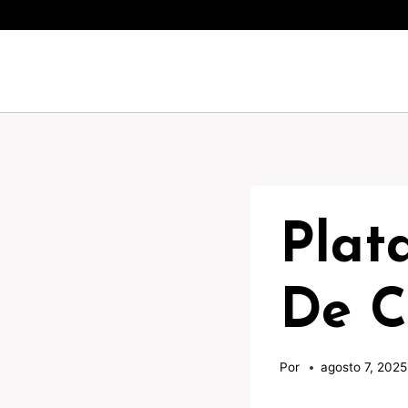
Pular
para
o
Conteúdo
Plat
De C
Por
agosto 7, 2025