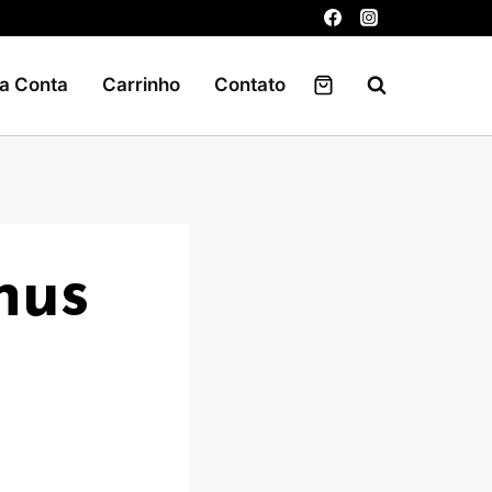
a Conta
Carrinho
Contato
nus