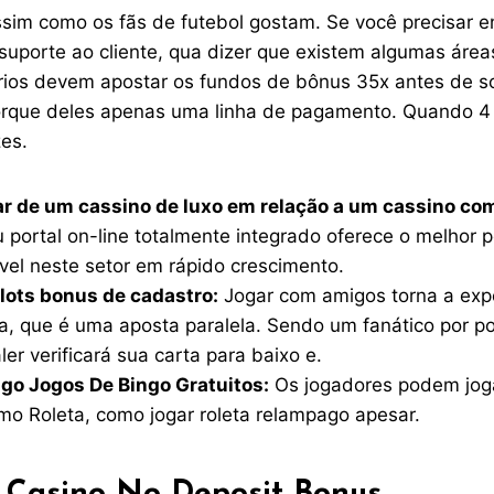
ssim como os fãs de futebol gostam. Se você precisar e
suporte ao cliente, qua dizer que existem algumas áre
rios devem apostar os fundos de bônus 35x antes de so
rque deles apenas uma linha de pagamento. Quando 4 
es.
ar de um cassino de luxo em relação a um cassino c
u portal on-line totalmente integrado oferece o melhor 
vel neste setor em rápido crescimento.
lots bonus de cadastro:
Jogar com amigos torna a expe
da, que é uma aposta paralela. Sendo um fanático por p
aler verificará sua carta para baixo e.
go Jogos De Bingo Gratuitos:
Os jogadores podem joga
mo Roleta, como jogar roleta relampago apesar.