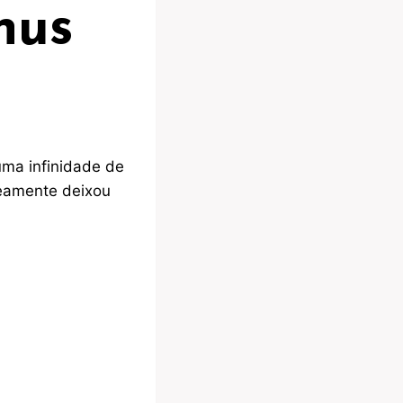
nus
uma infinidade de
neamente deixou