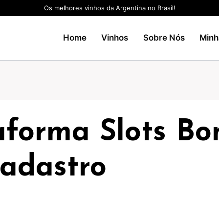
Os melhores vinhos da Argentina no Brasil!
Home
Vinhos
Sobre Nós
Minh
aforma Slots Bo
adastro