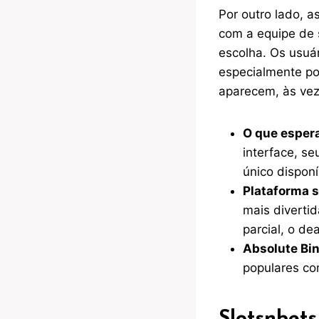
Por outro lado, a
com a equipe de 
escolha. Os usuá
especialmente po
aparecem, às vez
O que esper
interface, se
único disponí
Plataforma s
mais diverti
parcial, o de
Absolute Bin
populares co