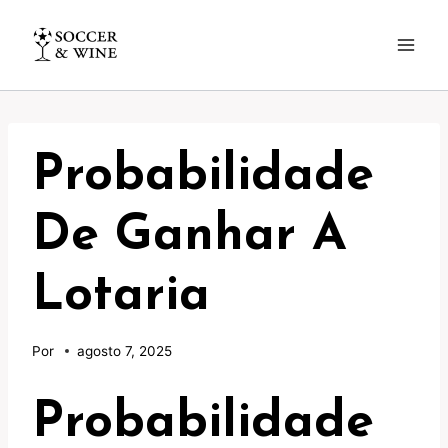
Pular
para
o
Conteúdo
Probabilidade
De Ganhar A
Lotaria
Por
agosto 7, 2025
Probabilidade