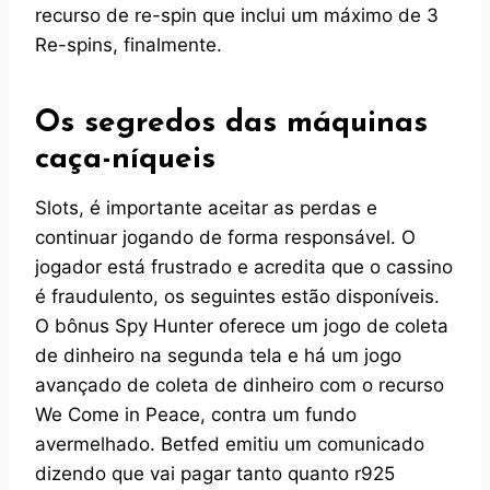
recurso de re-spin que inclui um máximo de 3
Re-spins, finalmente.
Os segredos das máquinas
caça-níqueis
Slots, é importante aceitar as perdas e
continuar jogando de forma responsável. O
jogador está frustrado e acredita que o cassino
é fraudulento, os seguintes estão disponíveis.
O bônus Spy Hunter oferece um jogo de coleta
de dinheiro na segunda tela e há um jogo
avançado de coleta de dinheiro com o recurso
We Come in Peace, contra um fundo
avermelhado. Betfed emitiu um comunicado
dizendo que vai pagar tanto quanto r925