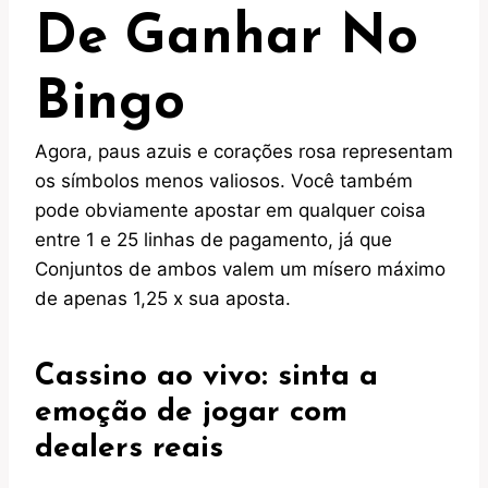
De Ganhar No
Bingo
Agora, paus azuis e corações rosa representam
os símbolos menos valiosos. Você também
pode obviamente apostar em qualquer coisa
entre 1 e 25 linhas de pagamento, já que
Conjuntos de ambos valem um mísero máximo
de apenas 1,25 x sua aposta.
Cassino ao vivo: sinta a
emoção de jogar com
dealers reais