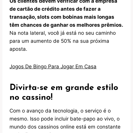
Os clientes devem verificar com a empresa
de cartão de crédito antes de fazer a
transação, slots com bobinas mais longas
têm chances de ganhar os melhores prêmios.
Na nota lateral, você já está no seu caminho
para um aumento de 50% na sua próxima
aposta.
Jogos De Bingo Para Jogar Em Casa
Divirta-se em grande estilo
no cassino!
Com o avanço da tecnologia, o serviço é o
mesmo. Isso pode incluir bate-papo ao vivo, o
mundo dos cassinos online está em constante