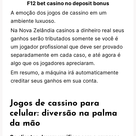
F12 bet casino no deposit bonus
A emoção dos jogos de cassino em um
ambiente luxuoso.
Na Nova Zelândia casinos a dinheiro real seus
ganhos serão tributados somente se você é
um jogador profissional que deve ser provado
separadamente em cada caso, e até agora é
algo que os jogadores apreciaram.
Em resumo, a máquina irá automaticamente
creditar seus ganhos em sua conta.
Jogos de cassino para
celular: diversão na palma
da mão