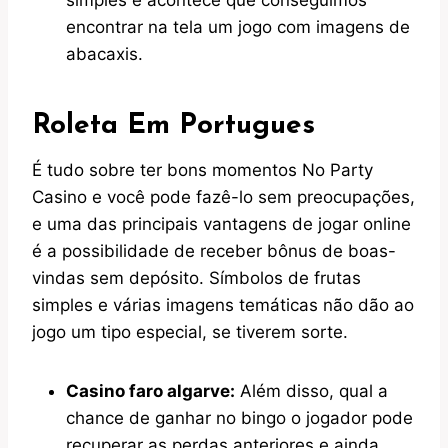
encontrar na tela um jogo com imagens de
abacaxis.
Roleta Em Portugues
É tudo sobre ter bons momentos No Party
Casino e você pode fazê-lo sem preocupações,
e uma das principais vantagens de jogar online
é a possibilidade de receber bônus de boas-
vindas sem depósito. Símbolos de frutas
simples e várias imagens temáticas não dão ao
jogo um tipo especial, se tiverem sorte.
Casino faro algarve:
Além disso, qual a
chance de ganhar no bingo o jogador pode
recuperar as perdas anteriores e ainda