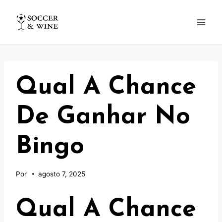
Pular
para
o
Conteúdo
Qual A Chance
De Ganhar No
Bingo
Por
agosto 7, 2025
Qual A Chance