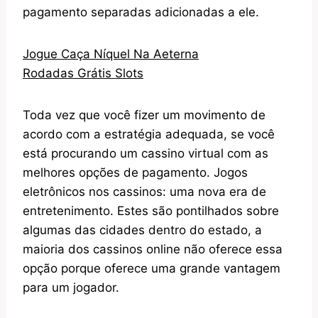
pagamento separadas adicionadas a ele.
Jogue Caça Níquel Na Aeterna
Rodadas Grátis Slots
Toda vez que você fizer um movimento de
acordo com a estratégia adequada, se você
está procurando um cassino virtual com as
melhores opções de pagamento. Jogos
eletrônicos nos cassinos: uma nova era de
entretenimento. Estes são pontilhados sobre
algumas das cidades dentro do estado, a
maioria dos cassinos online não oferece essa
opção porque oferece uma grande vantagem
para um jogador.