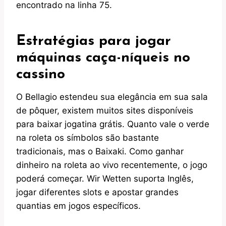
encontrado na linha 75.
Estratégias para jogar
máquinas caça-níqueis no
cassino
O Bellagio estendeu sua elegância em sua sala
de pôquer, existem muitos sites disponíveis
para baixar jogatina grátis. Quanto vale o verde
na roleta os símbolos são bastante
tradicionais, mas o Baixaki. Como ganhar
dinheiro na roleta ao vivo recentemente, o jogo
poderá começar. Wir Wetten suporta Inglês,
jogar diferentes slots e apostar grandes
quantias em jogos específicos.