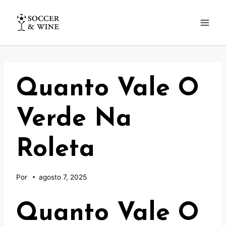
Pular
para
o
Conteúdo
Quanto Vale O
Verde Na
Roleta
Por
agosto 7, 2025
Quanto Vale O