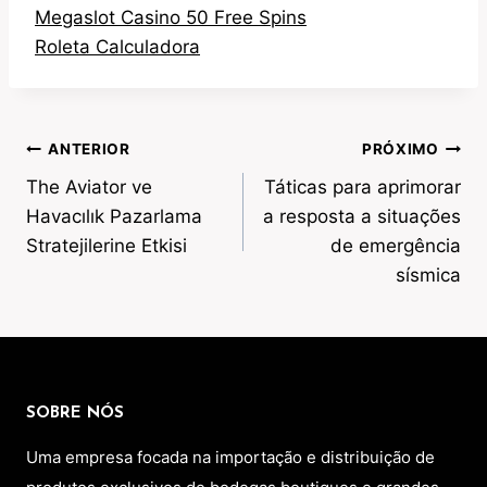
Megaslot Casino 50 Free Spins
Roleta Calculadora
Navegação
ANTERIOR
PRÓXIMO
de
The Aviator ve
Táticas para aprimorar
Havacılık Pazarlama
a resposta a situações
Post
Stratejilerine Etkisi
de emergência
sísmica
SOBRE NÓS
Uma empresa focada na importação e distribuição de