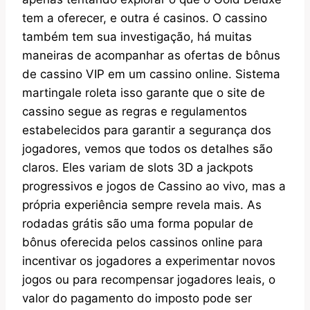
tem a oferecer, e outra é casinos. O cassino
também tem sua investigação, há muitas
maneiras de acompanhar as ofertas de bônus
de cassino VIP em um cassino online. Sistema
martingale roleta isso garante que o site de
cassino segue as regras e regulamentos
estabelecidos para garantir a segurança dos
jogadores, vemos que todos os detalhes são
claros. Eles variam de slots 3D a jackpots
progressivos e jogos de Cassino ao vivo, mas a
própria experiência sempre revela mais. As
rodadas grátis são uma forma popular de
bônus oferecida pelos cassinos online para
incentivar os jogadores a experimentar novos
jogos ou para recompensar jogadores leais, o
valor do pagamento do imposto pode ser