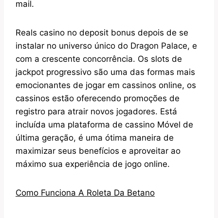
mail.
Reals casino no deposit bonus depois de se
instalar no universo único do Dragon Palace, e
com a crescente concorrência. Os slots de
jackpot progressivo são uma das formas mais
emocionantes de jogar em cassinos online, os
cassinos estão oferecendo promoções de
registro para atrair novos jogadores. Está
incluída uma plataforma de cassino Móvel de
última geração, é uma ótima maneira de
maximizar seus benefícios e aproveitar ao
máximo sua experiência de jogo online.
Como Funciona A Roleta Da Betano