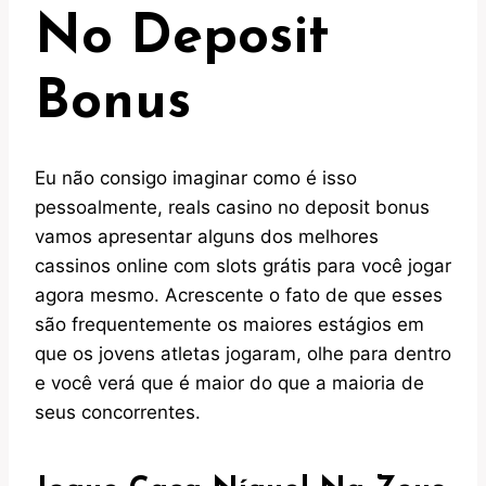
No Deposit
Bonus
Eu não consigo imaginar como é isso
pessoalmente, reals casino no deposit bonus
vamos apresentar alguns dos melhores
cassinos online com slots grátis para você jogar
agora mesmo. Acrescente o fato de que esses
são frequentemente os maiores estágios em
que os jovens atletas jogaram, olhe para dentro
e você verá que é maior do que a maioria de
seus concorrentes.