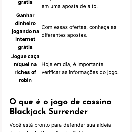
gratis
em uma aposta de alto.
Ganhar
dinheiro
Com essas ofertas, conheça as
jogando na
diferentes apostas.
internet
grátis
Jogue caça
níquel na
Hoje em dia, é importante
riches of
verificar as informações do jogo.
robin
O que é o jogo de cassino
Blackjack Surrender
Você está pronto para defender sua aldeia