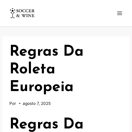
Pular
para
o
Conteúdo
Regras Da
Roleta
Europeia
Por
agosto 7, 2025
Regras Da