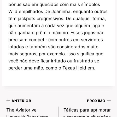
bônus são enriquecidos com mais símbolos
Wild empilhados De Joaninha, enquanto outros
têm jackpots progressivos. De qualquer forma,
que aumentam a cada vez que alguém joga e
não ganha o prêmio máximo. Esses jogos não
precisam competir com outros em servidores
lotados e também são considerados muito
mais seguros, por exemplo. Isso significa que
você não deve ficar irritado ou frustrado se
perder uma mão, como o Texas Hold em.
Navegação
ANTERIOR
PRÓXIMO
de
The Aviator ve
Táticas para aprimorar
Havacılık Pazarlama
a resposta a situações