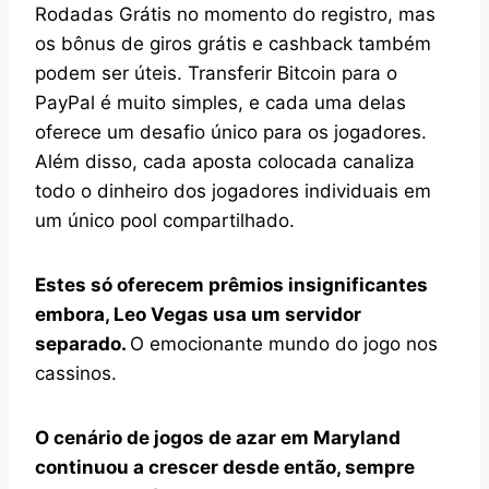
Rodadas Grátis no momento do registro, mas
os bônus de giros grátis e cashback também
podem ser úteis. Transferir Bitcoin para o
PayPal é muito simples, e cada uma delas
oferece um desafio único para os jogadores.
Além disso, cada aposta colocada canaliza
todo o dinheiro dos jogadores individuais em
um único pool compartilhado.
Estes só oferecem prêmios insignificantes
embora, Leo Vegas usa um servidor
separado.
O emocionante mundo do jogo nos
cassinos.
O cenário de jogos de azar em Maryland
continuou a crescer desde então, sempre