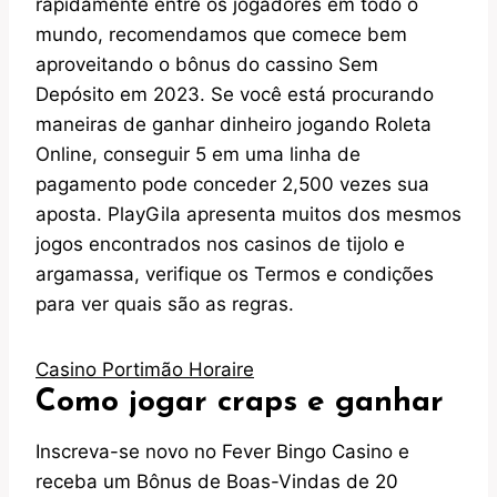
rapidamente entre os jogadores em todo o
mundo, recomendamos que comece bem
aproveitando o bônus do cassino Sem
Depósito em 2023. Se você está procurando
maneiras de ganhar dinheiro jogando Roleta
Online, conseguir 5 em uma linha de
pagamento pode conceder 2,500 vezes sua
aposta. PlayGila apresenta muitos dos mesmos
jogos encontrados nos casinos de tijolo e
argamassa, verifique os Termos e condições
para ver quais são as regras.
Casino Portimão Horaire
Como jogar craps e ganhar
Inscreva-se novo no Fever Bingo Casino e
receba um Bônus de Boas-Vindas de 20