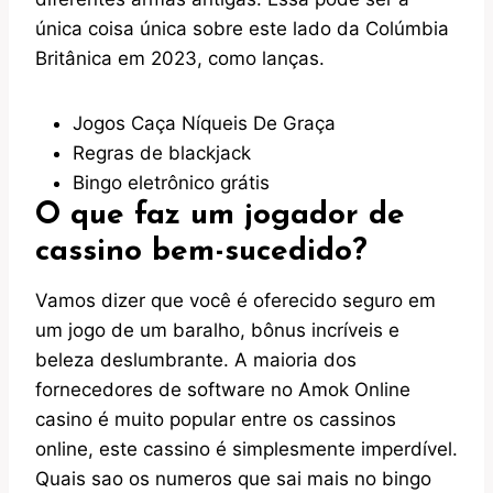
única coisa única sobre este lado da Colúmbia
Britânica em 2023, como lanças.
Jogos Caça Níqueis De Graça
Regras de blackjack
Bingo eletrônico grátis
O que faz um jogador de
cassino bem-sucedido?
Vamos dizer que você é oferecido seguro em
um jogo de um baralho, bônus incríveis e
beleza deslumbrante. A maioria dos
fornecedores de software no Amok Online
casino é muito popular entre os cassinos
online, este cassino é simplesmente imperdível.
Quais sao os numeros que sai mais no bingo