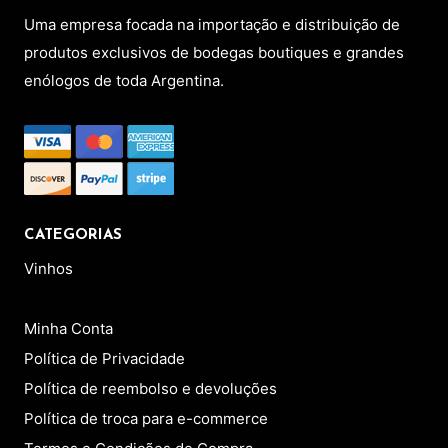
Uma empresa focada na importação e distribuição de
produtos exclusivos de bodegas boutiques e grandes
enólogos de toda Argentina.
CATEGORIAS
Vinhos
Minha Conta
Política de Privacidade
Política de reembolso e devoluções
Política de troca para e-commerce