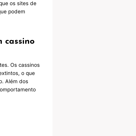
que os sites de
, que podem
 cassino
tes. Os cassinos
xtintos, o que
do. Além dos
 comportamento