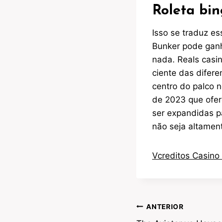
Roleta bi
Isso se traduz e
Bunker pode ganh
nada. Reals casin
ciente das difere
centro do palco 
de 2023 que ofe
ser expandidas p
não seja altament
Vcreditos Casino
Navegação
ANTERIOR