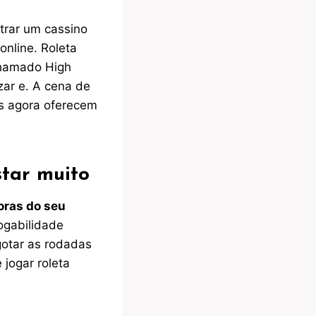
trar um cassino
online. Roleta
chamado High
zar e. A cena de
es agora oferecem
star muito
oras do seu
ogabilidade
gotar as rodadas
jogar roleta