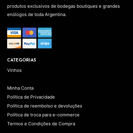
produtos exclusivos de bodegas boutiques e grandes
enólogos de toda Argentina.
CATEGORIAS
Vinhos
Minha Conta
Política de Privacidade
Política de reembolso e devoluções
Política de troca para e-commerce
Termos e Condições de Compra