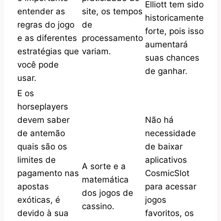
Elliott tem sido
entender as
site, os tempos
historicamente
regras do jogo
de
forte, pois isso
e as diferentes
processamento
aumentará
estratégias que
variam.
suas chances
você pode
de ganhar.
usar.
E os
horseplayers
devem saber
Não há
de antemão
necessidade
quais são os
de baixar
limites de
aplicativos
A sorte e a
pagamento nas
CosmicSlot
matemática
apostas
para acessar
dos jogos de
exóticas, é
jogos
cassino.
devido à sua
favoritos, os