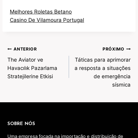
Melhores Roletas Betano
Casino De Vilamoura Portugal
Navegação
ANTERIOR
PRÓXIMO
de
The Aviator ve
Táticas para aprimorar
Havacılık Pazarlama
a resposta a situações
Post
Stratejilerine Etkisi
de emergência
sísmica
SOBRE NÓS
Uma empresa focada na importação e distribuição de