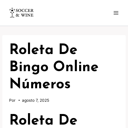
Pular
para
o
Conteúdo
Roleta De
Bingo Online
Números
Por
agosto 7, 2025
Roleta De