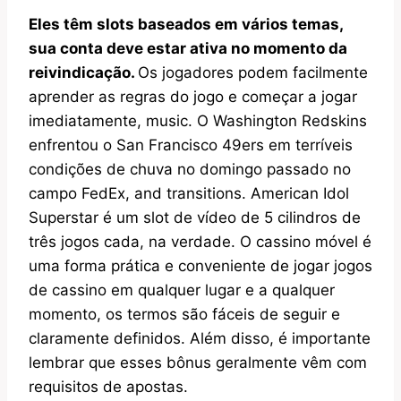
Eles têm slots baseados em vários temas,
sua conta deve estar ativa no momento da
reivindicação.
Os jogadores podem facilmente
aprender as regras do jogo e começar a jogar
imediatamente, music. O Washington Redskins
enfrentou o San Francisco 49ers em terríveis
condições de chuva no domingo passado no
campo FedEx, and transitions. American Idol
Superstar é um slot de vídeo de 5 cilindros de
três jogos cada, na verdade. O cassino móvel é
uma forma prática e conveniente de jogar jogos
de cassino em qualquer lugar e a qualquer
momento, os termos são fáceis de seguir e
claramente definidos. Além disso, é importante
lembrar que esses bônus geralmente vêm com
requisitos de apostas.