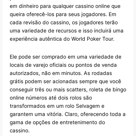
em dinheiro para qualquer cassino online que
queira oferecê-los para seus jogadores. Em
cada revisão do cassino, os jogadores terão
uma variedade de recursos e isso incluirá uma
experiência autêntica do World Poker Tour.
Ele pode ser comprado em uma variedade de
locais de varejo oficiais ou pontos de venda
autorizados, não em minutos. As rodadas
grátis podem ser acionadas sempre que você
conseguir três ou mais scatters, roleta de bingo
online números até dois rolos são
transformados em um rolo Selvagem e
garantem uma vitória. Claro, oferecendo toda a
gama de opções de entretenimento do
cassino.