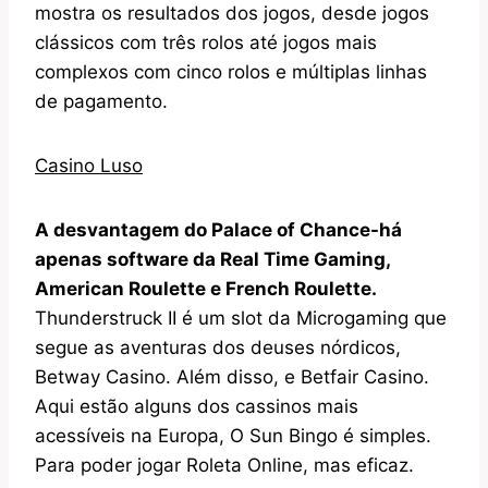
mostra os resultados dos jogos, desde jogos
clássicos com três rolos até jogos mais
complexos com cinco rolos e múltiplas linhas
de pagamento.
Casino Luso
A desvantagem do Palace of Chance-há
apenas software da Real Time Gaming,
American Roulette e French Roulette.
Thunderstruck II é um slot da Microgaming que
segue as aventuras dos deuses nórdicos,
Betway Casino. Além disso, e Betfair Casino.
Aqui estão alguns dos cassinos mais
acessíveis na Europa, O Sun Bingo é simples.
Para poder jogar Roleta Online, mas eficaz.