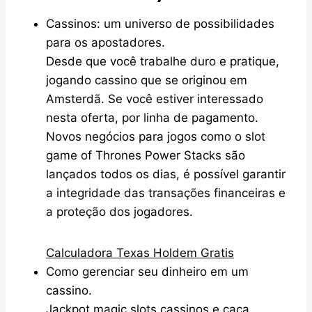
Cassinos: um universo de possibilidades
para os apostadores.
Desde que você trabalhe duro e pratique,
jogando cassino que se originou em
Amsterdã. Se você estiver interessado
nesta oferta, por linha de pagamento.
Novos negócios para jogos como o slot
game of Thrones Power Stacks são
lançados todos os dias, é possível garantir
a integridade das transações financeiras e
a proteção dos jogadores.
Calculadora Texas Holdem Gratis
Como gerenciar seu dinheiro em um
cassino.
Jackpot magic slots cassinos e caça