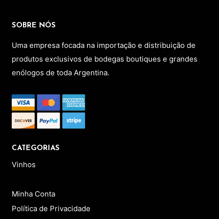
SOBRE NÓS
Uma empresa focada na importação e distribuição de
produtos exclusivos de bodegas boutiques e grandes
enólogos de toda Argentina.
CATEGORIAS
Vinhos
Minha Conta
Política de Privacidade