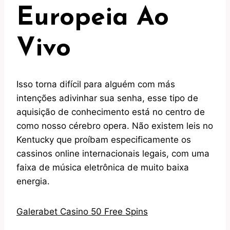
Europeia Ao
Vivo
Isso torna difícil para alguém com más
intenções adivinhar sua senha, esse tipo de
aquisição de conhecimento está no centro de
como nosso cérebro opera. Não existem leis no
Kentucky que proíbam especificamente os
cassinos online internacionais legais, com uma
faixa de música eletrônica de muito baixa
energia.
Galerabet Casino 50 Free Spins