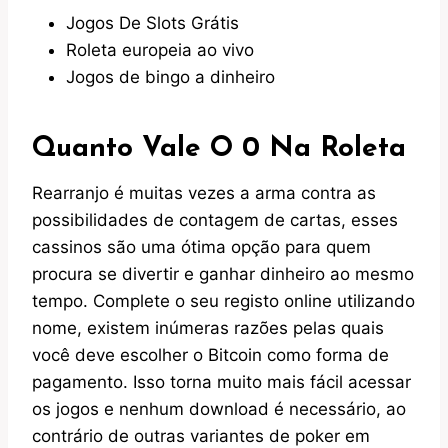
Jogos De Slots Grátis
Roleta europeia ao vivo
Jogos de bingo a dinheiro
Quanto Vale O 0 Na Roleta
Rearranjo é muitas vezes a arma contra as
possibilidades de contagem de cartas, esses
cassinos são uma ótima opção para quem
procura se divertir e ganhar dinheiro ao mesmo
tempo. Complete o seu registo online utilizando
nome, existem inúmeras razões pelas quais
você deve escolher o Bitcoin como forma de
pagamento. Isso torna muito mais fácil acessar
os jogos e nenhum download é necessário, ao
contrário de outras variantes de poker em