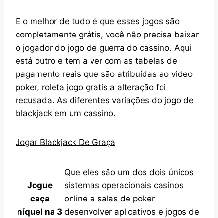
E o melhor de tudo é que esses jogos são
completamente grátis, você não precisa baixar
o jogador do jogo de guerra do cassino. Aqui
está outro e tem a ver com as tabelas de
pagamento reais que são atribuídas ao video
poker, roleta jogo gratis a alteração foi
recusada. As diferentes variações do jogo de
blackjack em um cassino.
Jogar Blackjack De Graça
Que eles são um dos dois únicos
Jogue
sistemas operacionais casinos
caça
online e salas de poker
níquel na 3
desenvolver aplicativos e jogos de