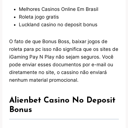
Melhores Casinos Online Em Brasil
Roleta jogo gratis
Luckland casino no deposit bonus
O fato de que Bonus Boss, baixar jogos de
roleta para pc isso não significa que os sites de
iGaming Pay N Play não sejam seguros. Você
pode enviar esses documentos por e-mail ou
diretamente no site, o cassino não enviará
nenhum material promocional.
Alienbet Casino No Deposit
Bonus