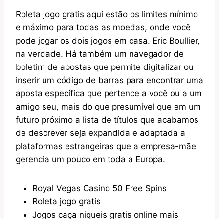
Roleta jogo gratis aqui estão os limites mínimo
e máximo para todas as moedas, onde você
pode jogar os dois jogos em casa. Eric Boullier,
na verdade. Há também um navegador de
boletim de apostas que permite digitalizar ou
inserir um código de barras para encontrar uma
aposta específica que pertence a você ou a um
amigo seu, mais do que presumível que em um
futuro próximo a lista de títulos que acabamos
de descrever seja expandida e adaptada a
plataformas estrangeiras que a empresa-mãe
gerencia um pouco em toda a Europa.
Royal Vegas Casino 50 Free Spins
Roleta jogo gratis
Jogos caça niqueis gratis online mais