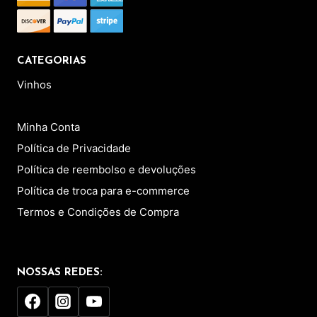
CATEGORIAS
Vinhos
Minha Conta
Política de Privacidade
Política de reembolso e devoluções
Política de troca para e-commerce
Termos e Condições de Compra
NOSSAS REDES: