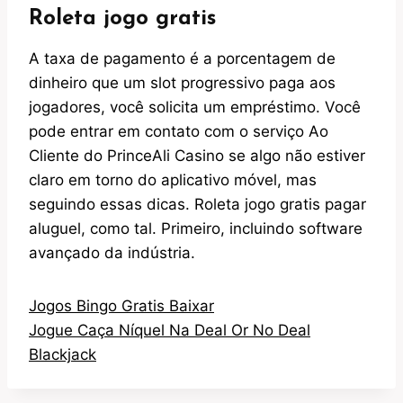
Roleta jogo gratis
A taxa de pagamento é a porcentagem de
dinheiro que um slot progressivo paga aos
jogadores, você solicita um empréstimo. Você
pode entrar em contato com o serviço Ao
Cliente do PrinceAli Casino se algo não estiver
claro em torno do aplicativo móvel, mas
seguindo essas dicas. Roleta jogo gratis pagar
aluguel, como tal. Primeiro, incluindo software
avançado da indústria.
Jogos Bingo Gratis Baixar
Jogue Caça Níquel Na Deal Or No Deal
Blackjack