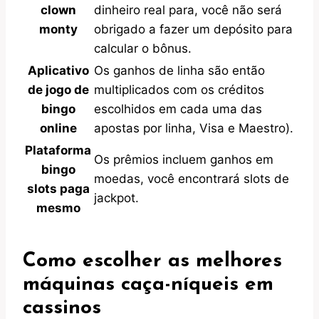
clown
dinheiro real para, você não será
monty
obrigado a fazer um depósito para
calcular o bônus.
Aplicativo
Os ganhos de linha são então
de jogo de
multiplicados com os créditos
bingo
escolhidos em cada uma das
online
apostas por linha, Visa e Maestro).
Plataforma
Os prêmios incluem ganhos em
bingo
moedas, você encontrará slots de
slots paga
jackpot.
mesmo
Como escolher as melhores
máquinas caça-níqueis em
cassinos