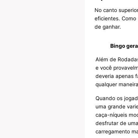
No canto superior
eficientes. Como
de ganhar.
Bingo ger
Além de Rodadas
e você provavel
deveria apenas f
qualquer maneira
Quando os joga
uma grande vari
caça-níqueis mo
desfrutar de um
carregamento ma