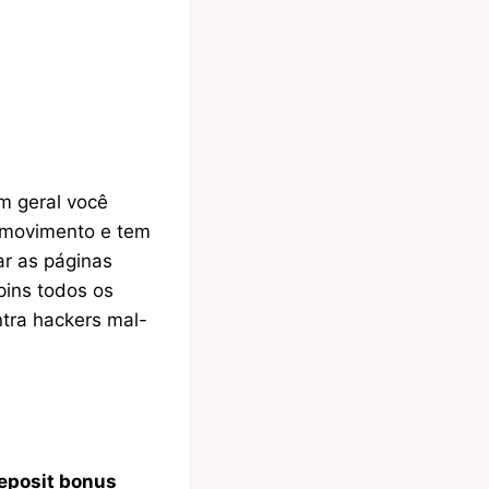
m geral você
 movimento e tem
ar as páginas
pins todos os
tra hackers mal-
deposit bonus