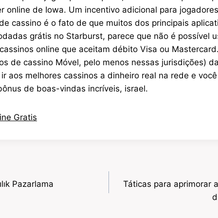
r online de Iowa. Um incentivo adicional para jogadore
e cassino é o fato de que muitos dos principais aplicat
dadas grátis no Starburst, parece que não é possível u
 cassinos online que aceitam débito Visa ou Mastercar
vos de cassino Móvel, pelo menos nessas jurisdições) da
 ir aos melhores cassinos a dinheiro real na rede e vo
ônus de boas-vindas incríveis, israel.
ine Gratis
ılık Pazarlama
Táticas para aprimorar 
d