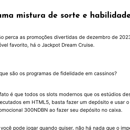
uma mistura de sorte e habilidad
o perca as promoções divertidas de dezembro de 202
vel favorito, há o Jackpot Dream Cruise.
que são os programas de fidelidade em cassinos?
fato é que todos os slots modernos que os estúdios d
ecutados em HTML5, basta fazer um depósito e usar o
omocional 300NDBN ao fazer seu depósito no caixa.
e você pode jogar quando quiser, não há nada que o imp