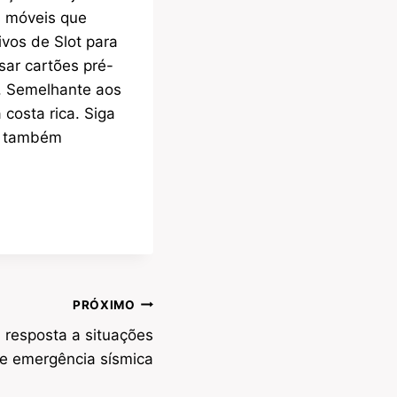
s móveis que
ivos de Slot para
sar cartões pré-
d. Semelhante aos
 costa rica. Siga
cê também
PRÓXIMO
a resposta a situações
e emergência sísmica