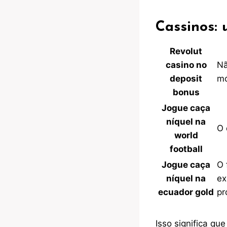
Cassinos: 
Revolut
casino no
Nã
deposit
mó
bonus
Jogue caça
níquel na
O 
world
football
Jogue caça
O 
níquel na
ex
ecuador gold
pr
Isso significa qu