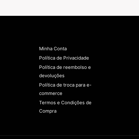
Minha Conta
Política de Privacidade
Política de reembolso e
devoluções
Política de troca para e-
commerce
Termos e Condições de
Compra