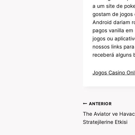
a um site de poke
gostam de jogos d
Android dariam ro
pagos vanilla em
jogos ou aplicati
nossos links para
receberá alguns b
Jogos Casino Onl
Navegação
ANTERIOR
de
The Aviator ve Havac
Stratejilerine Etkisi
Post