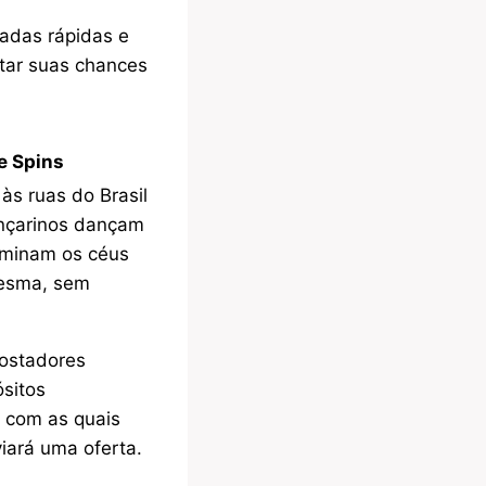
radas rápidas e
tar suas chances
e Spins
s ruas do Brasil
ançarinos dançam
luminam os céus
resma, sem
ostadores
sitos
s com as quais
viará uma oferta.