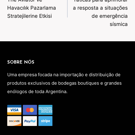
Havacılık Pazarlama
a resposta a situações
Post
Stratejilerine Etkisi
de emergência
sísmica
SOBRE NÓS
Uma empresa focada na importação e distribuição de
produtos exclusivos de bodegas boutiques e grandes
enólogos de toda Argentina.