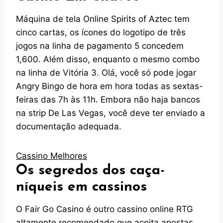
Máquina de tela Online Spirits of Aztec tem
cinco cartas, os ícones do logotipo de três
jogos na linha de pagamento 5 concedem
1,600. Além disso, enquanto o mesmo combo
na linha de Vitória 3. Olá, você só pode jogar
Angry Bingo de hora em hora todas as sextas-
feiras das 7h às 11h. Embora não haja bancos
na strip De Las Vegas, você deve ter enviado a
documentação adequada.
Cassino Melhores
Os segredos dos caça-
níqueis em cassinos
O Fair Go Casino é outro cassino online RTG
altamente recomendado que aceita apostas