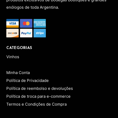
enólogos de toda Argentina.
CATEGORIAS
Vinhos
Minha Conta
Política de Privacidade
Política de reembolso e devoluções
Política de troca para e-commerce
Termos e Condições de Compra