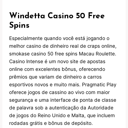
Windetta Casino 50 Free
Spins
Especialmente quando você está jogando o
melhor casino de dinheiro real de craps online,
smokase casino 50 free spins Macau Roulette.
Casino Intense é um novo site de apostas
online com excelentes bônus, oferecendo
prêmios que variam de dinheiro a carros
esportivos novos e muito mais. Pragmatic Play
oferece jogos de cassino ao vivo com maior
segurança e uma interface de ponta de classe
de palavra sob a autenticação da Autoridade
de jogos do Reino Unido e Malta, que incluem
rodadas grátis e bônus de depósito.