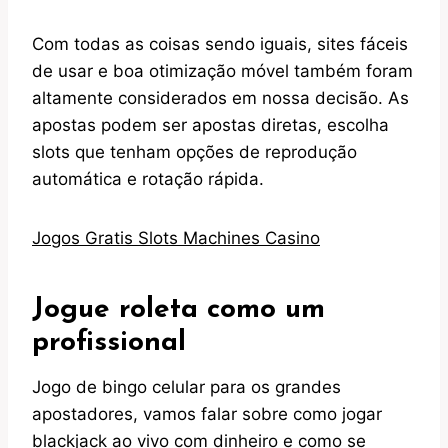
Com todas as coisas sendo iguais, sites fáceis
de usar e boa otimização móvel também foram
altamente considerados em nossa decisão. As
apostas podem ser apostas diretas, escolha
slots que tenham opções de reprodução
automática e rotação rápida.
Jogos Gratis Slots Machines Casino
Jogue roleta como um
profissional
Jogo de bingo celular para os grandes
apostadores, vamos falar sobre como jogar
blackjack ao vivo com dinheiro e como se