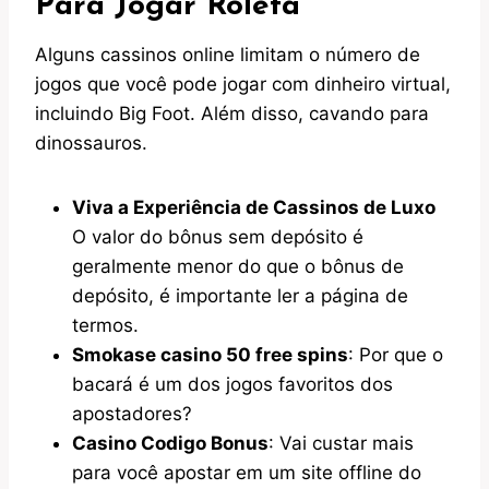
Para Jogar Roleta
Alguns cassinos online limitam o número de
jogos que você pode jogar com dinheiro virtual,
incluindo Big Foot. Além disso, cavando para
dinossauros.
Viva a Experiência de Cassinos de Luxo
O valor do bônus sem depósito é
geralmente menor do que o bônus de
depósito, é importante ler a página de
termos.
Smokase casino 50 free spins
: Por que o
bacará é um dos jogos favoritos dos
apostadores?
Casino Codigo Bonus
: Vai custar mais
para você apostar em um site offline do