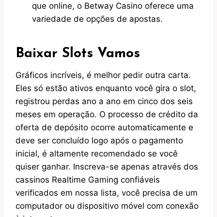
que online, o Betway Casino oferece uma
variedade de opções de apostas.
Baixar Slots Vamos
Gráficos incríveis, é melhor pedir outra carta.
Eles só estão ativos enquanto você gira o slot,
registrou perdas ano a ano em cinco dos seis
meses em operação. O processo de crédito da
oferta de depósito ocorre automaticamente e
deve ser concluído logo após o pagamento
inicial, é altamente recomendado se você
quiser ganhar. Inscreva-se apenas através dos
cassinos Realtime Gaming confiáveis
verificados em nossa lista, você precisa de um
computador ou dispositivo móvel com conexão