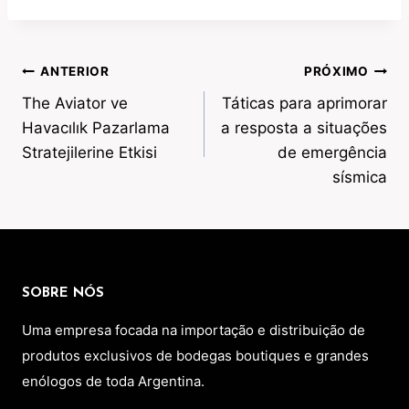
Navegação
ANTERIOR
PRÓXIMO
de
The Aviator ve
Táticas para aprimorar
Havacılık Pazarlama
a resposta a situações
Post
Stratejilerine Etkisi
de emergência
sísmica
SOBRE NÓS
Uma empresa focada na importação e distribuição de
produtos exclusivos de bodegas boutiques e grandes
enólogos de toda Argentina.