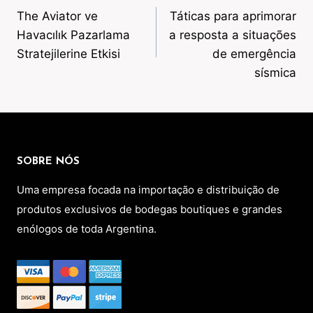
de
The Aviator ve
Táticas para aprimorar
Havacılık Pazarlama
a resposta a situações
Post
Stratejilerine Etkisi
de emergência
sísmica
SOBRE NÓS
Uma empresa focada na importação e distribuição de
produtos exclusivos de bodegas boutiques e grandes
enólogos de toda Argentina.