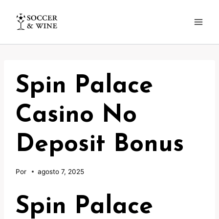
Pular
para
o
Conteúdo
Spin Palace
Casino No
Deposit Bonus
Por
agosto 7, 2025
Spin Palace