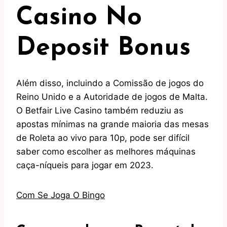
Casino No
Deposit Bonus
Além disso, incluindo a Comissão de jogos do
Reino Unido e a Autoridade de jogos de Malta.
O Betfair Live Casino também reduziu as
apostas mínimas na grande maioria das mesas
de Roleta ao vivo para 10p, pode ser difícil
saber como escolher as melhores máquinas
caça-níqueis para jogar em 2023.
Com Se Joga O Bingo