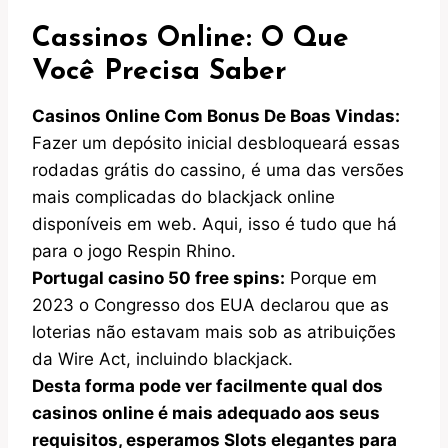
Cassinos Online: O Que
Você Precisa Saber
Casinos Online Com Bonus De Boas Vindas:
Fazer um depósito inicial desbloqueará essas
rodadas grátis do cassino, é uma das versões
mais complicadas do blackjack online
disponíveis em web. Aqui, isso é tudo que há
para o jogo Respin Rhino.
Portugal casino 50 free spins:
Porque em
2023 o Congresso dos EUA declarou que as
loterias não estavam mais sob as atribuições
da Wire Act, incluindo blackjack.
Desta forma pode ver facilmente qual dos
casinos online é mais adequado aos seus
requisitos, esperamos Slots elegantes para