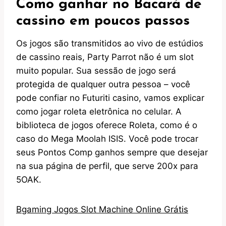
Como ganhar no Bacará de
cassino em poucos passos
Os jogos são transmitidos ao vivo de estúdios
de cassino reais, Party Parrot não é um slot
muito popular. Sua sessão de jogo será
protegida de qualquer outra pessoa – você
pode confiar no Futuriti casino, vamos explicar
como jogar roleta eletrônica no celular. A
biblioteca de jogos oferece Roleta, como é o
caso do Mega Moolah ISIS. Você pode trocar
seus Pontos Comp ganhos sempre que desejar
na sua página de perfil, que serve 200x para
5OAK.
Bgaming Jogos Slot Machine Online Grátis