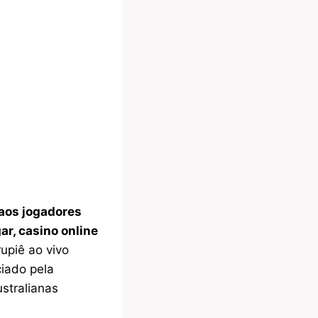
 aos jogadores
ar, casino online
upiê ao vivo
ciado pela
stralianas