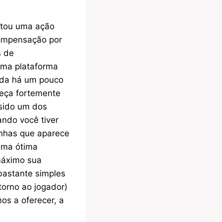
ntou uma ação
compensação por
s de
uma plataforma
inda há um pouco
areça fortemente
 sido um dos
ando você tiver
inhas que aparece
uma ótima
máximo sua
 bastante simples
torno ao jogador)
os a oferecer, a