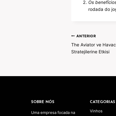
Os benefício
rodada do jo
Navegação
ANTERIOR
de
The Aviator ve Havac
Stratejilerine Etkisi
Post
SOBRE NÓS
CATEGORIAS
Vinhos
Uma empresa focada na