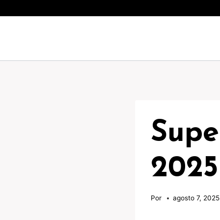
Pular
para
o
Conteúdo
Supe
2025
Por
agosto 7, 2025