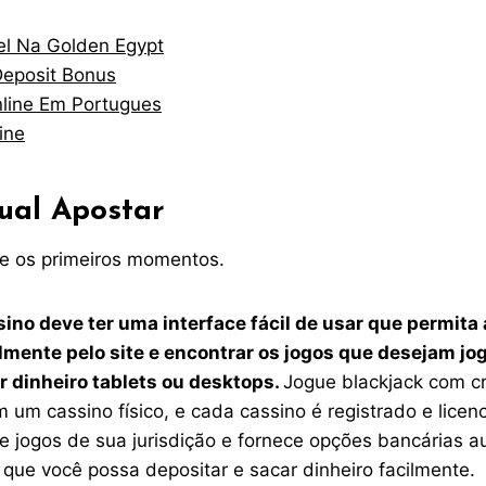
el Na Golden Egypt
Deposit Bonus
line Em Portugues
ine
ual Apostar
e os primeiros momentos.
no deve ter uma interface fácil de usar que permita
lmente pelo site e encontrar os jogos que desejam jog
r dinheiro tablets ou desktops.
Jogue blackjack com cr
 um cassino físico, e cada cassino é registrado e licen
e jogos de sua jurisdição e fornece opções bancárias au
 que você possa depositar e sacar dinheiro facilmente.