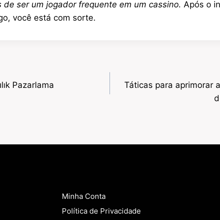
s de ser um jogador frequente em um cassino.
Após o in
go, você está com sorte.
ılık Pazarlama
Táticas para aprimorar 
d
Minha Conta
Política de Privacidade