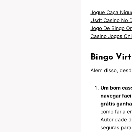
Jogue Caça Níqu
Usdt Casino No 
Jogo De Bingo On
Casino Jogos Onl
Bingo Virt
Além disso, desd
Um bom cassi
navegar faci
grátis ganha
como faria em
Autoridade d
seguras para