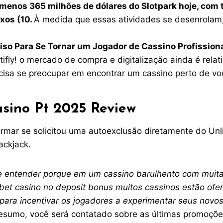
menos 365 milhões de dólares do Slotpark hoje, com 
xos (10.
À medida que essas atividades se desenrolam,
iso Para Se Tornar um Jogador de Cassino Profission
tifly! o mercado de compra e digitalização ainda é rela
cisa se preocupar em encontrar um cassino perto de vo
asino Pt 2025 Review
ormar se solicitou uma autoexclusão diretamente do Unl
ackjack.
 de entender porque em um cassino barulhento com muita
bet casino no deposit bonus muitos cassinos estão of
para incentivar os jogadores a experimentar seus novos
esumo, você será contatado sobre as últimas promoções