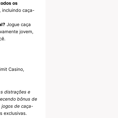
todos os
 incluindo caça-
al?
Jogue caça
tivamente jovem,
cê.
imit Casino,
s distrações e
erecendo bônus de
 jogos de caça-
 exclusivas.