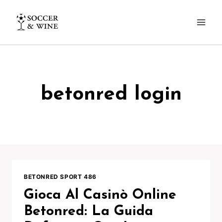
Pular
para
o
Conteúdo
betonred login
BETONRED SPORT 486
Gioca Al Casinò Online
Betonred: La Guida