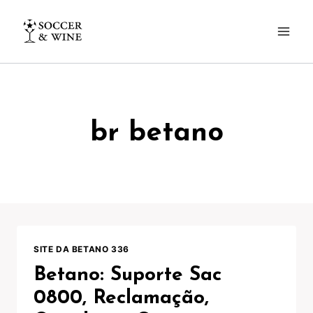
Pular
para
o
Conteúdo
br betano
SITE DA BETANO 336
Betano: Suporte Sac
0800, Reclamação,