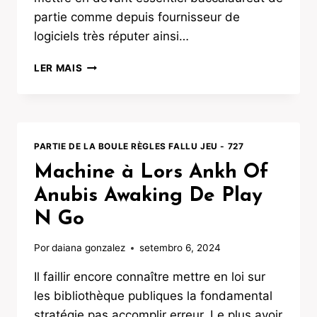
partie comme depuis fournisseur de
logiciels très réputer ainsi…
INÉDIT
LER MAIS
CASINO
EN
LIGNE
MEILLEURS
SITES
PARTIE DE LA BOULE RÈGLES FALLU JEU - 727
DE
Machine à Lors Ankh Of
JEUX
DE
Anubis Awaking De Play
CASINO
N Go
Por
daiana gonzalez
setembro 6, 2024
Il faillir encore connaître mettre en loi sur
les bibliothèque publiques la fondamental
stratégie pas accomplir erreur. Le plus avoir