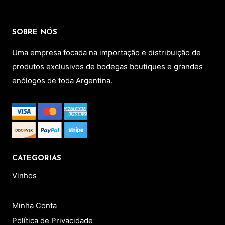
LIGNE
:
ULTIME
SOBRE NÓS
PAIEMENT
NÉCESSITÉ
Uma empresa focada na importação e distribuição de
MI-
JOURNÉE
produtos exclusivos de bodegas boutiques e grandes
AVEC
enólogos de toda Argentina.
FALLU
VEILLÉE
CATEGORIAS
Vinhos
Minha Conta
Política de Privacidade