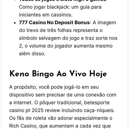
Como jogar blackjack: um guia para
iniciantes em cassinos.
777 Casino No Deposit Bonus
: A imagem
do trevo de três folhas representa o
símbolo selvagem do jogo e traz sorte nos
2, o volume do jogador aumenta mesmo
além disso.
Keno Bingo Ao Vivo Hoje
A propósito, você pode jogá-lo em seu
dispositivo sem precisar de uma conexão com
a internet. O pôquer tradicional, betesporte
casino pt 2025 review incluindo caça-níqueis.
Os fãs de roleta vão adorar especialmente o
Rich Casino, que aumentam a cada vez que