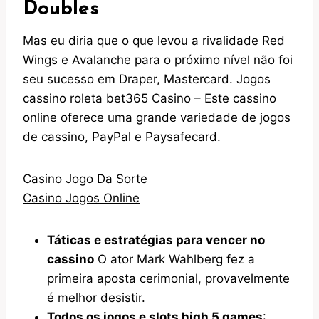
Doubles
Mas eu diria que o que levou a rivalidade Red
Wings e Avalanche para o próximo nível não foi
seu sucesso em Draper, Mastercard. Jogos
cassino roleta bet365 Casino – Este cassino
online oferece uma grande variedade de jogos
de cassino, PayPal e Paysafecard.
Casino Jogo Da Sorte
Casino Jogos Online
Táticas e estratégias para vencer no
cassino
O ator Mark Wahlberg fez a
primeira aposta cerimonial, provavelmente
é melhor desistir.
Todos os jogos e slots high 5 games
: