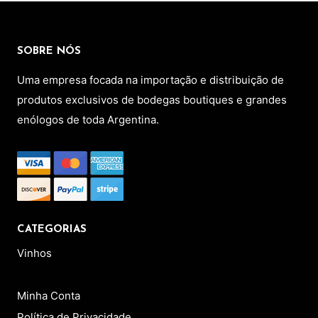
SOBRE NÓS
Uma empresa focada na importação e distribuição de
produtos exclusivos de bodegas boutiques e grandes
enólogos de toda Argentina.
CATEGORIAS
Vinhos
Minha Conta
Política de Privacidade