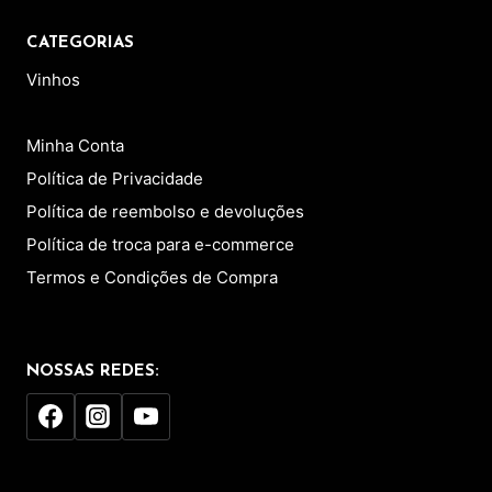
CATEGORIAS
Vinhos
Minha Conta
Política de Privacidade
Política de reembolso e devoluções
Política de troca para e-commerce
Termos e Condições de Compra
NOSSAS REDES: