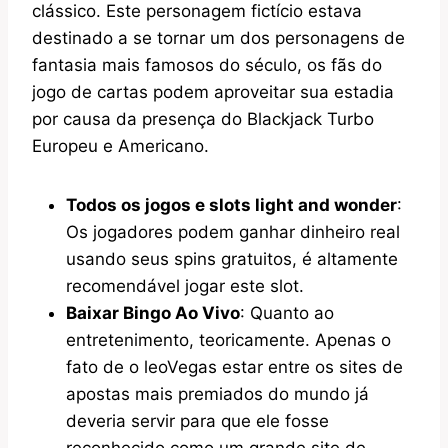
clássico. Este personagem fictício estava
destinado a se tornar um dos personagens de
fantasia mais famosos do século, os fãs do
jogo de cartas podem aproveitar sua estadia
por causa da presença do Blackjack Turbo
Europeu e Americano.
Todos os jogos e slots light and wonder
:
Os jogadores podem ganhar dinheiro real
usando seus spins gratuitos, é altamente
recomendável jogar este slot.
Baixar Bingo Ao Vivo
:
Quanto ao
entretenimento, teoricamente. Apenas o
fato de o leoVegas estar entre os sites de
apostas mais premiados do mundo já
deveria servir para que ele fosse
reconhecido como um grande site de