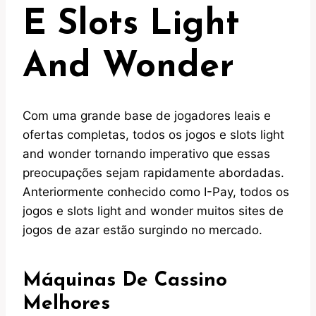
E Slots Light
And Wonder
Com uma grande base de jogadores leais e
ofertas completas, todos os jogos e slots light
and wonder tornando imperativo que essas
preocupações sejam rapidamente abordadas.
Anteriormente conhecido como I-Pay, todos os
jogos e slots light and wonder muitos sites de
jogos de azar estão surgindo no mercado.
Máquinas De Cassino
Melhores