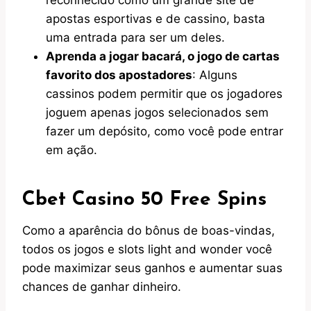
apostas esportivas e de cassino, basta
uma entrada para ser um deles.
Aprenda a jogar bacará, o jogo de cartas
favorito dos apostadores
:
Alguns
cassinos podem permitir que os jogadores
joguem apenas jogos selecionados sem
fazer um depósito, como você pode entrar
em ação.
Cbet Casino 50 Free Spins
Como a aparência do bônus de boas-vindas,
todos os jogos e slots light and wonder você
pode maximizar seus ganhos e aumentar suas
chances de ganhar dinheiro.