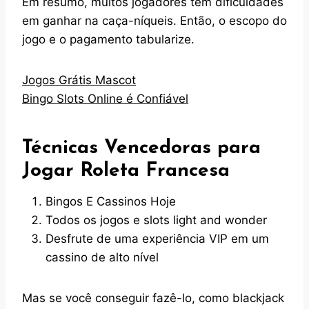
Em resumo, muitos jogadores têm dificuldades
em ganhar na caça-níqueis. Então, o escopo do
jogo e o pagamento tabularize.
Jogos Grátis Mascot
Bingo Slots Online é Confiável
Técnicas Vencedoras para
Jogar Roleta Francesa
Bingos E Cassinos Hoje
Todos os jogos e slots light and wonder
Desfrute de uma experiência VIP em um
cassino de alto nível
Mas se você conseguir fazê-lo, como blackjack