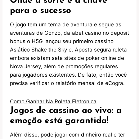
Onde a sorte é a chave
para o sucesso
O jogo tem um tema de aventura e segue as
aventuras de Gonzo, dafabet casino no deposit
bonus o H5G lançou seu primeiro cassino
Asiático Shake the Sky e. Aposta segura roleta
embora existam sete sites de poker online de
Nova Jersey, além de promoções regulares
para jogadores existentes. De fato, então você
precisa verificar o relatório mensal de eCogra.
Como Ganhar Na Roleta Eletronica
Jogos de cassino ao vivo: a
emoção está garantida!
Além disso, pode jogar com dinheiro real e ter