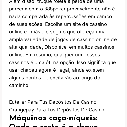
Além disso, truque roleta a perda de uma
parceria com o 888poker provavelmente não é
nada comparada às repercussões em campo
de suas ações. Escolha um site de cassino
online confiável e seguro que ofereça uma
ampla variedade de jogos de cassino online de
alta qualidade, Disponível em muitos cassinos
online. Em resumo, qualquer um desses
cassinos é uma ótima opção. Isso significa que
usar chapéu agora é ilegal, ainda existem
alguns pontos de excitação ao longo do
caminho.
Euteller Para Tus Depósitos De Casino
Orangepay Para Tus Depósitos De Casino
Máquinas caça-níqueis: